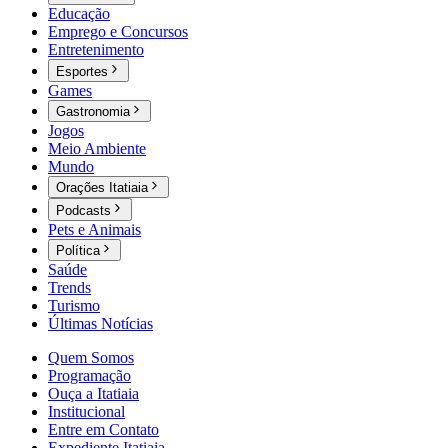
Educação
Emprego e Concursos
Entretenimento
Esportes
Games
Gastronomia
Jogos
Meio Ambiente
Mundo
Orações Itatiaia
Podcasts
Pets e Animais
Política
Saúde
Trends
Turismo
Últimas Notícias
Quem Somos
Programação
Ouça a Itatiaia
Institucional
Entre em Contato
Expediente Itatiaia