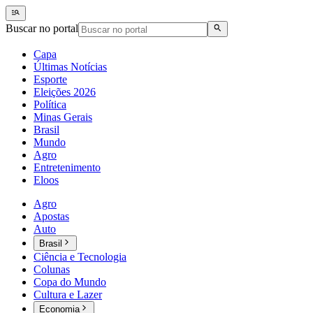
Buscar no portal
Capa
Últimas Notícias
Esporte
Eleições 2026
Política
Minas Gerais
Brasil
Mundo
Agro
Entretenimento
Eloos
Agro
Apostas
Auto
Brasil
Ciência e Tecnologia
Colunas
Copa do Mundo
Cultura e Lazer
Economia