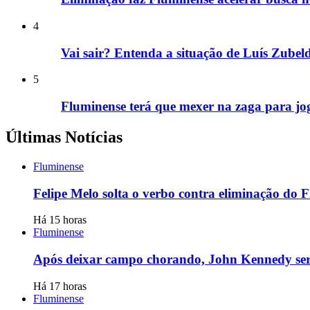
4
Vai sair? Entenda a situação de Luís Zube
5
Fluminense terá que mexer na zaga para jog
Últimas Notícias
Fluminense
Felipe Melo solta o verbo contra eliminação do 
Há 15 horas
Fluminense
Após deixar campo chorando, John Kennedy será
Há 17 horas
Fluminense