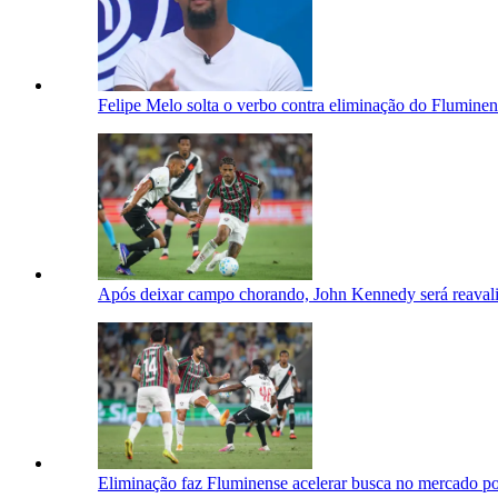
Felipe Melo solta o verbo contra eliminação do Flumine
Após deixar campo chorando, John Kennedy será reavali
Eliminação faz Fluminense acelerar busca no mercado po