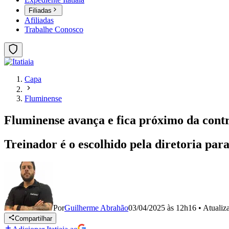
Filiadas
Afiliadas
Trabalhe Conosco
Capa
Fluminense
Fluminense avança e fica próximo da cont
Treinador é o escolhido pela diretoria par
Por
Guilherme Abrahão
03/04/2025 às 12h16
•
Atuali
Compartilhar