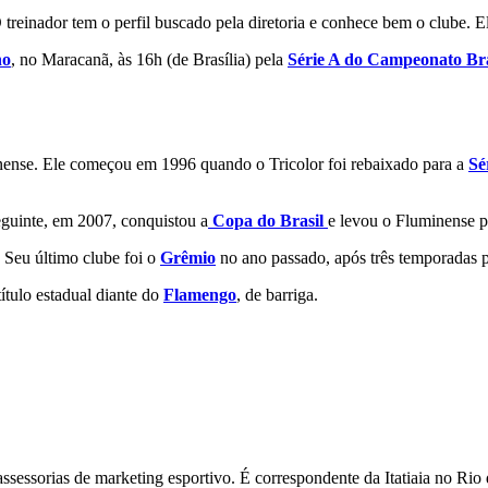
inador tem o perfil buscado pela diretoria e conhece bem o clube. Ele
no
, no Maracanã, às 16h (de Brasília) pela
Série A do Campeonato Bra
nense. Ele começou em 1996 quando o Tricolor foi rebaixado para a
Sé
eguinte, em 2007, conquistou a
Copa do Brasil
e levou o Fluminense p
 Seu último clube foi o
Grêmio
no ano passado, após três temporadas p
tulo estadual diante do
Flamengo
, de barriga.
assessorias de marketing esportivo. É correspondente da Itatiaia no R