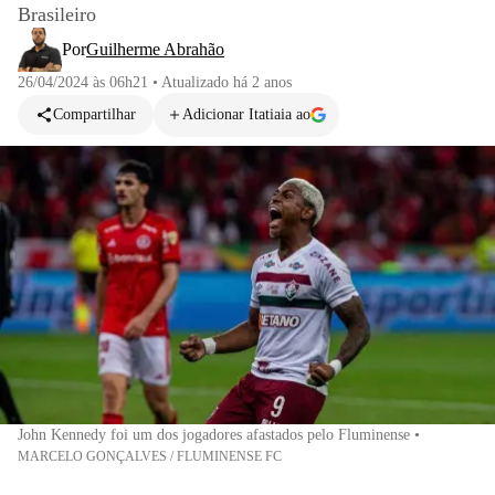
Brasileiro
Por
Guilherme Abrahão
26/04/2024 às 06h21
•
Atualizado
há 2 anos
Compartilhar
Adicionar Itatiaia ao
John Kennedy foi um dos jogadores afastados pelo Fluminense
•
MARCELO GONÇALVES / FLUMINENSE FC