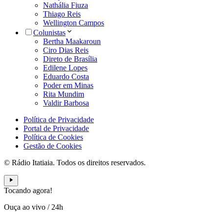
Nathália Fiuza
Thiago Reis
Wellington Campos
Colunistas
Bertha Maakaroun
Ciro Dias Reis
Direto de Brasília
Edilene Lopes
Eduardo Costa
Poder em Minas
Rita Mundim
Valdir Barbosa
Política de Privacidade
Portal de Privacidade
Política de Cookies
Gestão de Cookies
© Rádio Itatiaia. Todos os direitos reservados.
Tocando agora!
Ouça ao vivo
/
24h