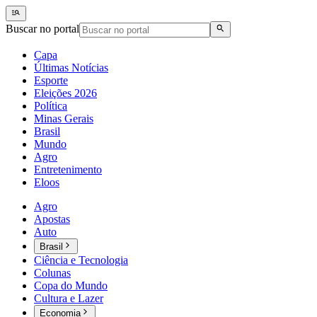
Buscar no portal
Capa
Últimas Notícias
Esporte
Eleições 2026
Política
Minas Gerais
Brasil
Mundo
Agro
Entretenimento
Eloos
Agro
Apostas
Auto
Brasil
Ciência e Tecnologia
Colunas
Copa do Mundo
Cultura e Lazer
Economia