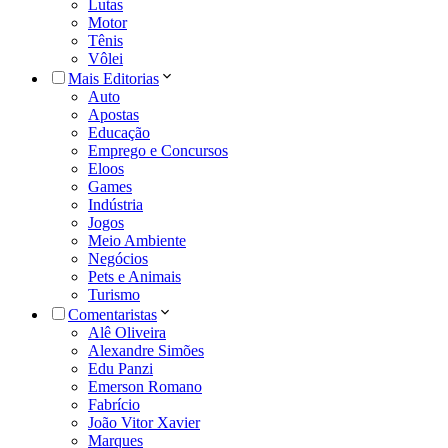
Lutas
Motor
Tênis
Vôlei
Mais Editorias
Auto
Apostas
Educação
Emprego e Concursos
Eloos
Games
Indústria
Jogos
Meio Ambiente
Negócios
Pets e Animais
Turismo
Comentaristas
Alê Oliveira
Alexandre Simões
Edu Panzi
Emerson Romano
Fabrício
João Vitor Xavier
Marques