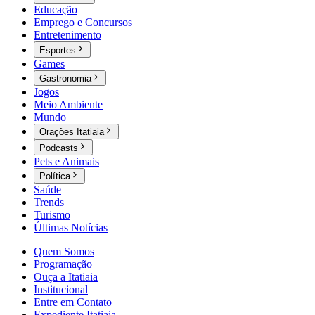
Educação
Emprego e Concursos
Entretenimento
Esportes
Games
Gastronomia
Jogos
Meio Ambiente
Mundo
Orações Itatiaia
Podcasts
Pets e Animais
Política
Saúde
Trends
Turismo
Últimas Notícias
Quem Somos
Programação
Ouça a Itatiaia
Institucional
Entre em Contato
Expediente Itatiaia