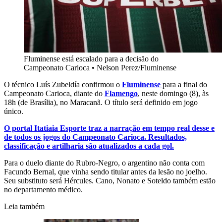
Fluminense está escalado para a decisão do
Campeonato Carioca
•
Nelson Perez/Fluminense
O técnico Luís Zubeldía confirmou o
Fluminense
para a final do
Campeonato Carioca, diante do
Flamengo
, neste domingo (8), às
18h (de Brasília), no Maracanã. O título será definido em jogo
único.
O portal Itatiaia Esporte traz a narração em tempo real desse e
de todos os jogos do Campeonato Carioca. Resultados,
classificação e artilharia são atualizados a cada gol.
Para o duelo diante do Rubro-Negro, o argentino não conta com
Facundo Bernal, que vinha sendo titular antes da lesão no joelho.
Seu substituto será Hércules. Cano, Nonato e Soteldo também estão
no departamento médico.
Leia também