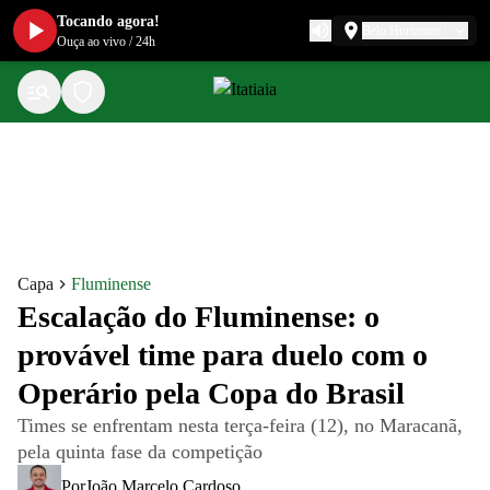
Tocando agora!
Belo Horizonte
Ouça ao vivo
/
24h
Capa
Fluminense
Escalação do Fluminense: o
provável time para duelo com o
Operário pela Copa do Brasil
Times se enfrentam nesta terça-feira (12), no Maracanã,
pela quinta fase da competição
Por
João Marcelo Cardoso