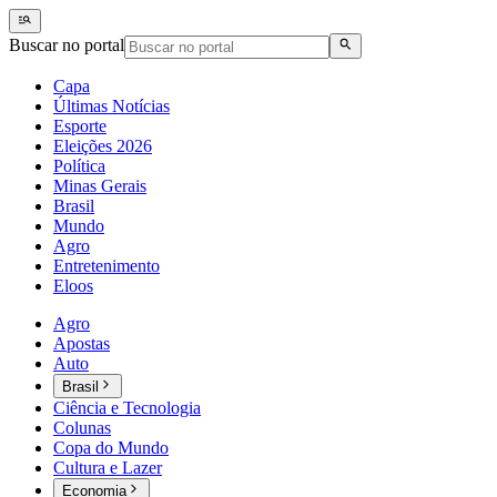
Buscar no portal
Capa
Últimas Notícias
Esporte
Eleições 2026
Política
Minas Gerais
Brasil
Mundo
Agro
Entretenimento
Eloos
Agro
Apostas
Auto
Brasil
Ciência e Tecnologia
Colunas
Copa do Mundo
Cultura e Lazer
Economia