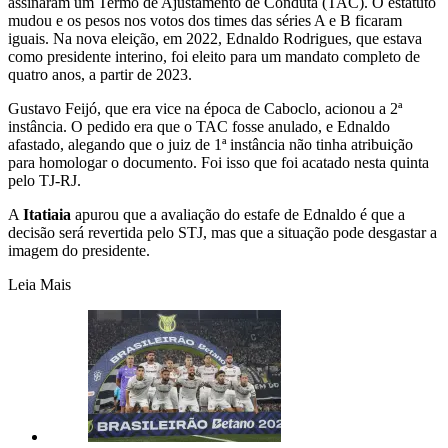
assinaram um Termo de Ajustamento de Conduta (TAC). O estatuto
mudou e os pesos nos votos dos times das séries A e B ficaram
iguais. Na nova eleição, em 2022, Ednaldo Rodrigues, que estava
como presidente interino, foi eleito para um mandato completo de
quatro anos, a partir de 2023.
Gustavo Feijó, que era vice na época de Caboclo, acionou a 2ª
instância. O pedido era que o TAC fosse anulado, e Ednaldo
afastado, alegando que o juiz de 1ª instância não tinha atribuição
para homologar o documento. Foi isso que foi acatado nesta quinta
pelo TJ-RJ.
A
Itatiaia
apurou que a avaliação do estafe de Ednaldo é que a
decisão será revertida pelo STJ, mas que a situação pode desgastar a
imagem do presidente.
Leia Mais