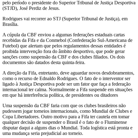
pelo período o presidente do Superior Tribunal de Justiça Desportiva
(STJD), José Perdiz de Jesus.
Rodrigues vai recorrer ao STJ (Superior Tribunal de Justiça), em
Brasília.
A cúpula da CBF enviou a algumas federações estaduais cartas
recebidas da Fifa e da Conmebol (Confederação Sul-Americana de
Futebol) que alertam que pelos regulamentos dessas entidades é
proibida intervenção fora do âmbito desportivo, que pode gerar
sanções como suspensão da CBF e dos clubes filiados. Os dois
documentos são datados desta quinta-feira.
A direção da Fifa, entretanto, deve aguardar novos desdobramentos,
como o recurso de Ednaldo Rodrigues. O fato de o interventor ser
ligado à Justiça Desportiva pode ser um fator que faça a federação
internacional ter calma. Normalmente a Fifa suspende em situações
em que há interferência política, de presidentes ou ditadores
Uma suspensão da CBF faria com que os clubes brasileiros não
pudessem jogar torneios internacionais, como Mundial de Clubes e
Copa Libertadores. Outro motivo para a Fifa ter cautela em tomar
qualquer decisão de suspender o Brasil é o fato de o Fluminense
disputar daqui a alguns dias o Mundial. Toda logística está pronta e
uma mudança seria prejudicial ao torneio.