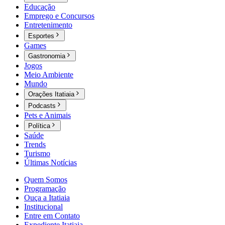
Educação
Emprego e Concursos
Entretenimento
Esportes
Games
Gastronomia
Jogos
Meio Ambiente
Mundo
Orações Itatiaia
Podcasts
Pets e Animais
Política
Saúde
Trends
Turismo
Últimas Notícias
Quem Somos
Programação
Ouça a Itatiaia
Institucional
Entre em Contato
Expediente Itatiaia