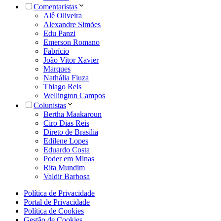
Comentaristas
Alê Oliveira
Alexandre Simões
Edu Panzi
Emerson Romano
Fabrício
João Vitor Xavier
Marques
Nathália Fiuza
Thiago Reis
Wellington Campos
Colunistas
Bertha Maakaroun
Ciro Dias Reis
Direto de Brasília
Edilene Lopes
Eduardo Costa
Poder em Minas
Rita Mundim
Valdir Barbosa
Política de Privacidade
Portal de Privacidade
Política de Cookies
Gestão de Cookies