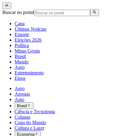
Buscar no portal
Capa
Últimas Notícias
Esporte
Eleições 2026
Política
Minas Gerais
Brasil
Mundo
Agro
Entretenimento
Eloos
Agro
Apostas
Auto
Brasil
Ciência e Tecnologia
Colunas
Copa do Mundo
Cultura e Lazer
Economia