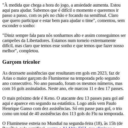
"À medida que chega a hora do jogo, a ansiedade aumenta. Estou
aqui para ajudar. Sabemos que é difícil o momento e queremos ir
passo a passo, com os pés no chão e focando na semifinal. Claro
que quero participar e estar bem para ajudar o time", comentou, sem
esconder o sonho:
"Diniz sempre fala para nós sonharmos alto e assim conseguimos ser
campeões da Libertadores. Estamos num torneio extremamente
difícil, mas claro que temos esse sonho e que temos que fazer nosso
melhor", completou.
Garçom tricolor
As dezessete assistências que resultaram em gols em 2023, faz de
Arias o maior garçom do Fluminense na temporada pelo segundo
ano consecutivo. No ano passado, foram os mesmos números, mas
com 16 gols assinalados. Neste ano, ele marcou 11 e deu 17 passes.
O mais próximo dele é Keno. O atacante deu 13 passes para gol até
aqui e aparece em segundo na estatística. Logo atrás vem Paulo
Henrique Ganso com dez assistências. Só em passe para gol, o trio
como um total de 40 assistências dos 113 gols do Flu na temporada.
O Fluminense estreia no Mundial na segunda-feira (18), às 15h (de