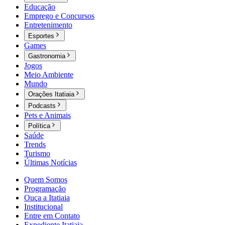
Educação
Emprego e Concursos
Entretenimento
Esportes
Games
Gastronomia
Jogos
Meio Ambiente
Mundo
Orações Itatiaia
Podcasts
Pets e Animais
Política
Saúde
Trends
Turismo
Últimas Notícias
Quem Somos
Programação
Ouça a Itatiaia
Institucional
Entre em Contato
Expediente Itatiaia