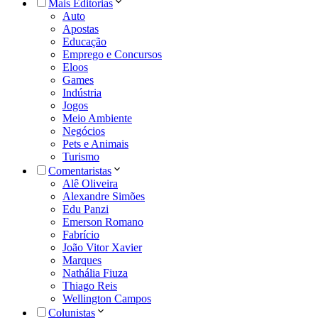
Mais Editorias
Auto
Apostas
Educação
Emprego e Concursos
Eloos
Games
Indústria
Jogos
Meio Ambiente
Negócios
Pets e Animais
Turismo
Comentaristas
Alê Oliveira
Alexandre Simões
Edu Panzi
Emerson Romano
Fabrício
João Vitor Xavier
Marques
Nathália Fiuza
Thiago Reis
Wellington Campos
Colunistas