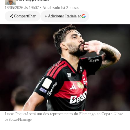
18/05/2026 às 19h07
•
Atualizado
há 2 meses
Compartilhar
Adicionar Itatiaia ao
Lucas Paquetá será um dos representantes do Flamengo na Copa
•
GIlvan
de Souza/Flamengo