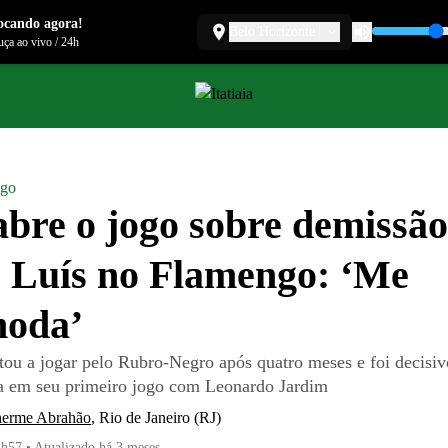
ocando agora!
Belo Horizonte
ça ao vivo
/
24h
ngo
abre o jogo sobre demissão
e Luís no Flamengo: ‘Me
moda’
tou a jogar pelo Rubro-Negro após quatro meses e foi decisivo
a em seu primeiro jogo com Leonardo Jardim
herme Abrahão
,
Rio de Janeiro (RJ)
2h57
•
Atualizado
há 3 meses