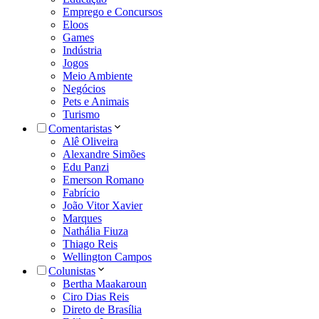
Emprego e Concursos
Eloos
Games
Indústria
Jogos
Meio Ambiente
Negócios
Pets e Animais
Turismo
Comentaristas
Alê Oliveira
Alexandre Simões
Edu Panzi
Emerson Romano
Fabrício
João Vitor Xavier
Marques
Nathália Fiuza
Thiago Reis
Wellington Campos
Colunistas
Bertha Maakaroun
Ciro Dias Reis
Direto de Brasília