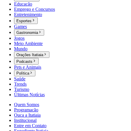
Educação
Emprego e Concursos
Entretenimento
Esportes
Games
Gastronomia
Jogos
Meio Ambiente
Mundo
Orações Itatiaia
Podcasts
Pets e Animais
Política
Saúde
Trends
Turismo
Últimas Notícias
Quem Somos
Programação
Ouça a Itatiaia
Institucional
Entre em Contato
Expediente Itatiaia