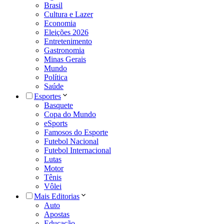
Brasil
Cultura e Lazer
Economia
Eleições 2026
Entretenimento
Gastronomia
Minas Gerais
Mundo
Política
Saúde
Esportes
Basquete
Copa do Mundo
eSports
Famosos do Esporte
Futebol Nacional
Futebol Internacional
Lutas
Motor
Tênis
Vôlei
Mais Editorias
Auto
Apostas
Educação