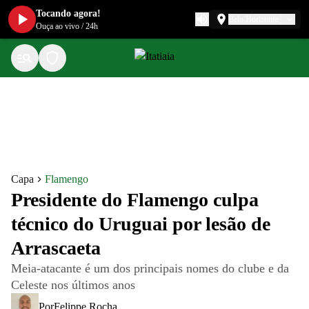
Tocando agora!
Belo Horizonte
Ouça ao vivo
/
24h
Capa
Flamengo
Presidente do Flamengo culpa
técnico do Uruguai por lesão de
Arrascaeta
Meia-atacante é um dos principais nomes do clube e da
Celeste nos últimos anos
Por
Felippe Rocha