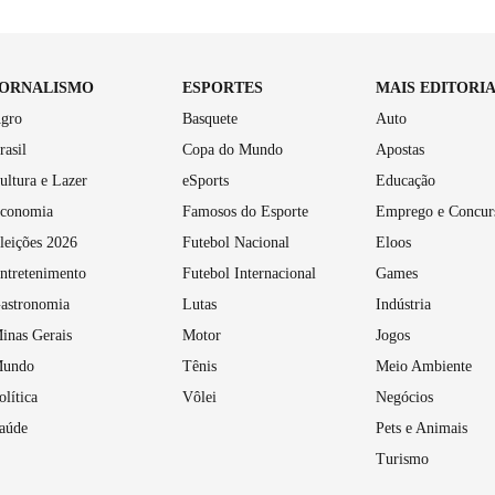
JORNALISMO
ESPORTES
MAIS EDITORI
gro
Basquete
Auto
rasil
Copa do Mundo
Apostas
ultura e Lazer
eSports
Educação
conomia
Famosos do Esporte
Emprego e Concur
leições 2026
Futebol Nacional
Eloos
ntretenimento
Futebol Internacional
Games
astronomia
Lutas
Indústria
inas Gerais
Motor
Jogos
undo
Tênis
Meio Ambiente
olítica
Vôlei
Negócios
aúde
Pets e Animais
Turismo