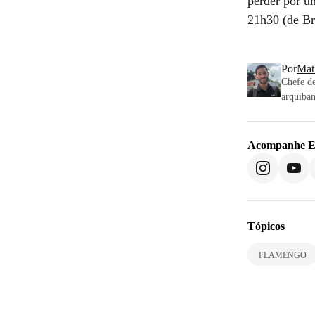
perder por u
21h30 (de Bra
Por
Mat
Chefe de
arquiban
Acompanhe
E
Tópicos
FLAMENGO