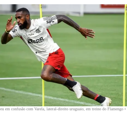
eu em confusão com Varela, lateral-direito uruguaio, em treino do Flamengo
•