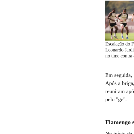
Escalação do 
Leonardo Jard
no time contra 
Em seguida, 
Após a briga
reuniram apó
pelo "ge".
Flamengo s
No início da 