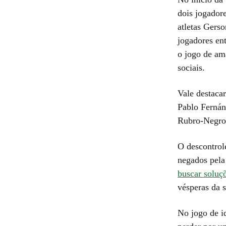
dois jogador
atletas Gerso
jogadores en
o jogo de am
sociais.
Vale destaca
Pablo Fernán
Rubro-Negro 
O descontrole
negados pela
buscar soluç
vésperas da 
No jogo de i