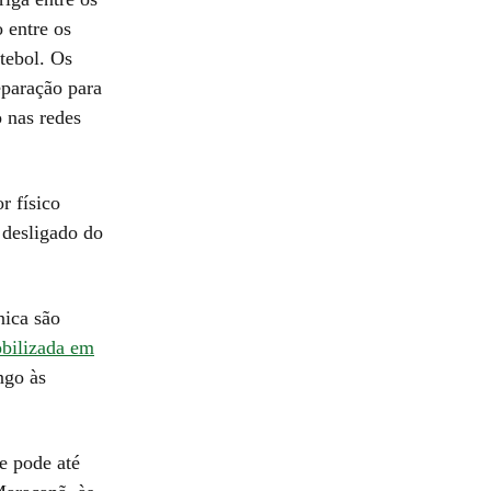
 entre os
tebol. Os
eparação para
 nas redes
r físico
 desligado do
nica são
obilizada em
ngo às
e pode até