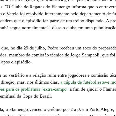
es. "O Clube de Regatas do Flamengo informa que o entrevero
n e Varela foi resolvido internamente pelo departamento de fu
tendem que o episódio faz parte de um treino disputado. A pr
anhã segue normalmente" , disse o clube em uma pubnlicação
r que, no dia 29 de julho, Pedro recebeu um soco do preparado
dez, membro da comissão técnica de Jorge Sampaoli, que foi
após o episódio.
 no vestiário e a relação ruim entre jogadores e comissão téc
 direção, mas, nos últimos dias,
a cúpula de futebol esteve m
ões para os problemas "extra-campo"
a fim de ajudar o Flame
semifinal da Copa do Brasil.
da, o Flamengo venceu o Grêmio por 2 a 0, em Porto Alegre, 