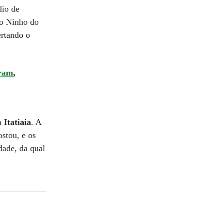
dio de
no Ninho do
ertando o
ram
,
la
Itatiaia
. A
stou, e os
dade, da qual