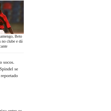
lamengo, Beto
 no clube e dá
cante
o socos.
Spindel se
 reportado
riga entre os