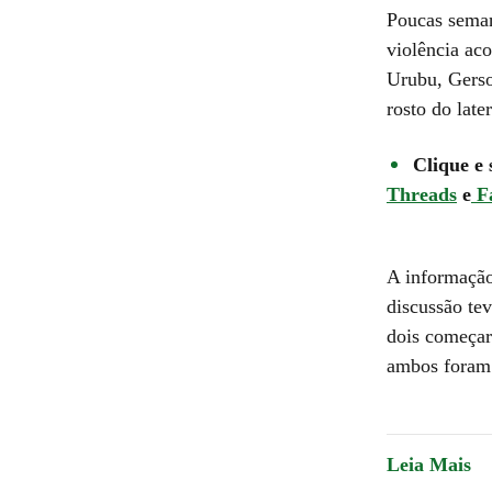
Poucas seman
violência ac
Urubu, Gerso
rosto do late
Clique e 
Threads
e
F
A informação
discussão te
dois começara
ambos foram 
Leia Mais