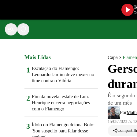
T
Ou
Mais Lidas
Capa
Flame
Gerso
Escalação do Flamengo:
1
Leonardo Jardim deve mexer no
duran
time contra o Vitória
É o segundo 
Fim da novela: estafe de Luiz
2
de um mês
Henrique encerra negociações
com o Flamengo
Por
Math
15/08/2023 às 1
Ídolo do Flamengo detona Boto:
3
'Sou suspeito para falar desse
Compartilh
senhor'