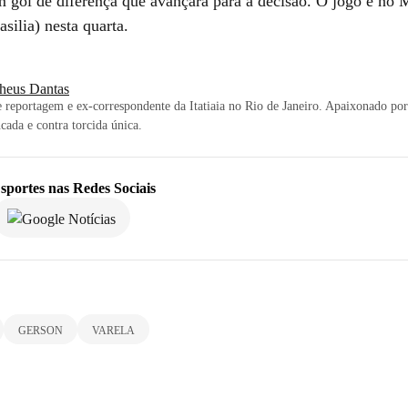
m gol de diferença que avançará para a decisão. O jogo é no 
silia) nesta quarta.
heus Dantas
 reportagem e ex-correspondente da Itatiaia no Rio de Janeiro. Apaixonado por 
cada e contra torcida única.
sportes
nas Redes Sociais
GERSON
VARELA