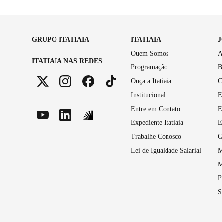
GRUPO ITATIAIA
ITATIAIA
Quem Somos
A
ITATIAIA NAS REDES
Programação
B
Ouça a Itatiaia
C
Institucional
E
Entre em Contato
E
Expediente Itatiaia
E
Trabalhe Conosco
G
Lei de Igualdade Salarial
M
M
P
S