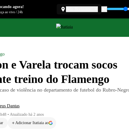
ocando agora!
Belo Horizonte
ça ao vivo
/
24h
ngo
n e Varela trocam socos
te treino do Flamengo
caso de violência no departamento de futebol do Rubro-Neg
eus Dantas
2h48
•
Atualizado
há 2 anos
ar
Adicionar Itatiaia ao