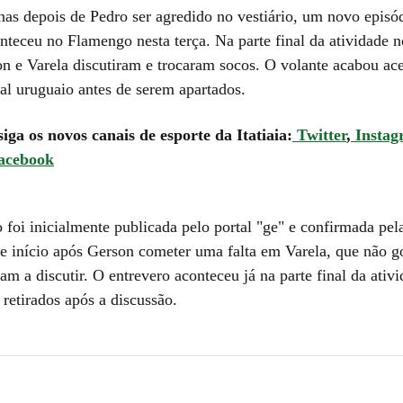
as depois de Pedro ser agredido no vestiário, um novo episó
onteceu no Flamengo nesta terça. Na parte final da atividade 
n e Varela discutiram e trocaram socos. O volante acabou ac
ral uruguaio antes de serem apartados.
siga os novos canais de esporte da Itatiaia:
Twitter
,
Instag
acebook
 foi inicialmente publicada pelo portal "ge" e confirmada pe
ve início após Gerson cometer uma falta em Varela, que não go
m a discutir. O entrevero aconteceu já na parte final da ativi
retirados após a discussão.