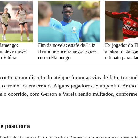
Flamengo:
Fim da novela: estafe de Luiz
Ex-jogador do F
im deve mexer
Henrique encerra negociações
analisa mudanças
o Vitória
com o Flamengo
ultimato para ata
continuaram discutindo até que foram às vias de fato, trocand
, o treino foi encerrado. Alguns jogadores, Sampaoli e Bruno 
s o ocorrido, com Gerson e Varela sendo multados, conforme
e posiciona
tarde desta terça (15), o Rubro-Negro se posicionou sobre a b