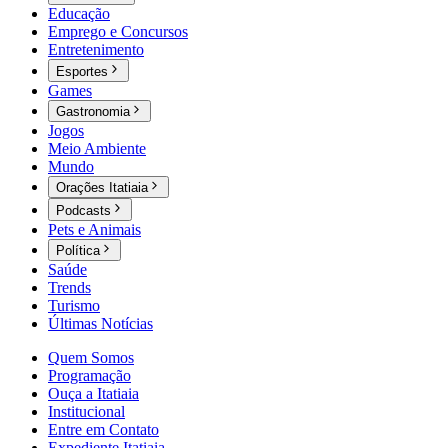
Educação
Emprego e Concursos
Entretenimento
Esportes
Games
Gastronomia
Jogos
Meio Ambiente
Mundo
Orações Itatiaia
Podcasts
Pets e Animais
Política
Saúde
Trends
Turismo
Últimas Notícias
Quem Somos
Programação
Ouça a Itatiaia
Institucional
Entre em Contato
Expediente Itatiaia