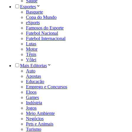
Saúde
Esportes
Basquete
Copa do Mundo
eSports
Famosos do Esporte
Futebol Nacional
Futebol Internacional
Lutas
Motor
Tênis
Vôlei
Mais Editorias
Auto
Apostas
Educação
Emprego e Concursos
Eloos
Games
Indústria
Jogos
Meio Ambiente
Negócios
Pets e Animais
Turismo