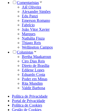
Comentaristas
Alê Oliveira
Alexandre Simões
Edu Panzi
Emerson Romano
Fabrício
João Vitor Xavier
Marques
Nathália Fiuza
Thiago Reis
Wellington Campos
Colunistas
Bertha Maakaroun
Ciro Dias Reis
Direto de Brasília
Edilene Lopes
Eduardo Costa
Poder em Minas
Rita Mundim
Valdir Barbosa
Política de Privacidade
Portal de Privacidade
Política de Cookies
Gestão de Cookies