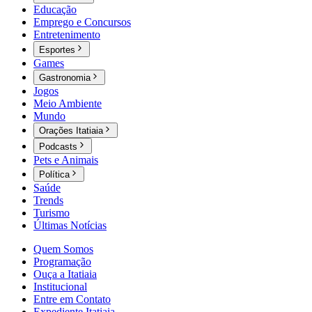
Educação
Emprego e Concursos
Entretenimento
Esportes
Games
Gastronomia
Jogos
Meio Ambiente
Mundo
Orações Itatiaia
Podcasts
Pets e Animais
Política
Saúde
Trends
Turismo
Últimas Notícias
Quem Somos
Programação
Ouça a Itatiaia
Institucional
Entre em Contato
Expediente Itatiaia