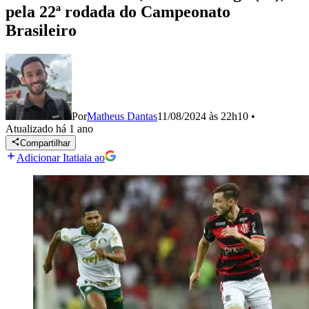
pela 22ª rodada do Campeonato
Brasileiro
Por
Matheus Dantas
11/08/2024 às 22h10
•
Atualizado
há 1 ano
Compartilhar
Adicionar Itatiaia ao