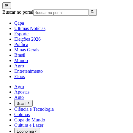
Buscar no portal
Capa
Últimas Notícias
Esporte
Eleições 2026
Política
Minas Gerais
Brasil
Mundo
Agro
Entretenimento
Eloos
Agro
Apostas
Auto
Brasil
Ciência e Tecnologia
Colunas
Copa do Mundo
Cultura e Lazer
Economia