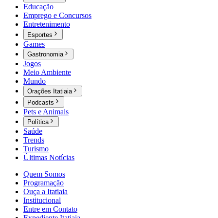
Educação
Emprego e Concursos
Entretenimento
Esportes
Games
Gastronomia
Jogos
Meio Ambiente
Mundo
Orações Itatiaia
Podcasts
Pets e Animais
Política
Saúde
Trends
Turismo
Últimas Notícias
Quem Somos
Programação
Ouça a Itatiaia
Institucional
Entre em Contato
Expediente Itatiaia