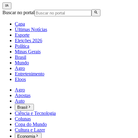
Buscar no portal
Capa
Últimas Notícias
Esporte
Eleições 2026
Política
Minas Gerais
Brasil
Mundo
Agro
Entretenimento
Eloos
Agro
Apostas
Auto
Brasil
Ciência e Tecnologia
Colunas
Copa do Mundo
Cultura e Lazer
Economia