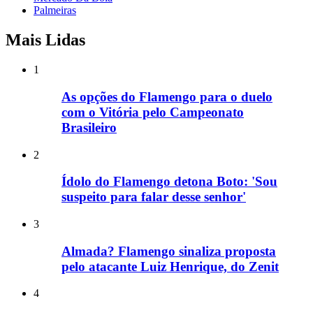
Palmeiras
Mais Lidas
1
As opções do Flamengo para o duelo
com o Vitória pelo Campeonato
Brasileiro
2
Ídolo do Flamengo detona Boto: 'Sou
suspeito para falar desse senhor'
3
Almada? Flamengo sinaliza proposta
pelo atacante Luiz Henrique, do Zenit
4