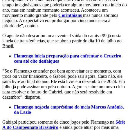
tempo imaginávamos que poderia ter algum movimento no início do
ano, mas em nenhum momento aconteceu. Aconteceu um
movimento muito grande pelo
Corinthians
mas nunca abrimos
negócio. A expectativa era prolongar por cinco anos e era a
prioridade”, contou.
O agente não descartou uma eventual saída do camisa 99 já nesta
janela de transferências, que se abre a partir do dia 10 de julho no
Brasil.
Flamengo inicia preparação para enfrentar o Cruzeiro
com até oito desfalques
"Se o Flamengo entender por bem aproveitar este momento, com
troca ou valor financeiro, o Gabriel pode sair agora. Caso não, ele
sairá livre ao final do ano. Ele está livre em dezembro de 2024. Em
julho já pode assinar um pré-contrato. Agora se abre um novo ciclo
para resolver o futuro do Gabriel, que não será resolvido em
dezembro”, disparou.
Flamengo negocia empréstimo do meia Marcos Antônio,
da Lazio
Gabigol participou somente de cinco jogos pelo Flamengo na
Série
A do Campeonato Brasileiro
e ainda pode atuar por mais uma