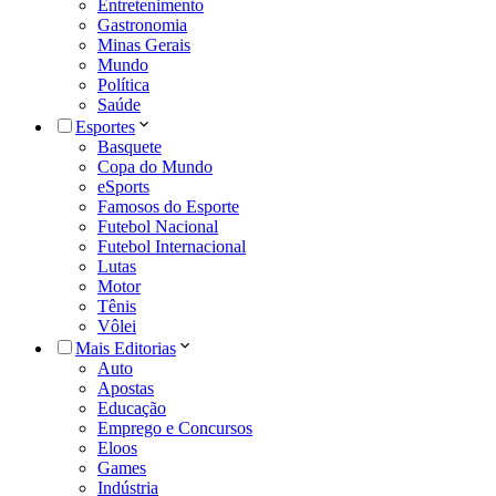
Entretenimento
Gastronomia
Minas Gerais
Mundo
Política
Saúde
Esportes
Basquete
Copa do Mundo
eSports
Famosos do Esporte
Futebol Nacional
Futebol Internacional
Lutas
Motor
Tênis
Vôlei
Mais Editorias
Auto
Apostas
Educação
Emprego e Concursos
Eloos
Games
Indústria