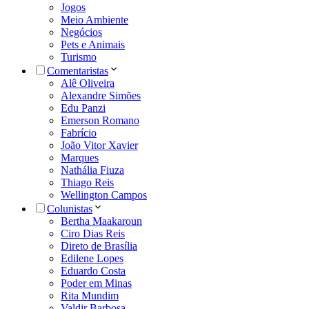
Jogos
Meio Ambiente
Negócios
Pets e Animais
Turismo
Comentaristas
Alê Oliveira
Alexandre Simões
Edu Panzi
Emerson Romano
Fabrício
João Vitor Xavier
Marques
Nathália Fiuza
Thiago Reis
Wellington Campos
Colunistas
Bertha Maakaroun
Ciro Dias Reis
Direto de Brasília
Edilene Lopes
Eduardo Costa
Poder em Minas
Rita Mundim
Valdir Barbosa