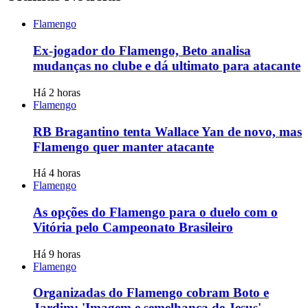
Flamengo
Ex-jogador do Flamengo, Beto analisa
mudanças no clube e dá ultimato para atacante
Há 2 horas
Flamengo
RB Bragantino tenta Wallace Yan de novo, mas
Flamengo quer manter atacante
Há 4 horas
Flamengo
As opções do Flamengo para o duelo com o
Vitória pelo Campeonato Brasileiro
Há 9 horas
Flamengo
Organizadas do Flamengo cobram Boto e
Jardim: 'Imagem e semelhança de Jesus'