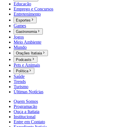
Educação
Emprego e Concursos
Entretenimento
Esportes
Games
Gastronomia
Jogos
Meio Ambiente
Mundo
Orações Itatiaia
Podcasts
Pets e Animais
Política
Saúde
Trends
Turismo
Últimas Notícias
Quem Somos
Programação
Ouça a Itatiaia
Institucional
Entre em Contato
Expediente Itatiaia