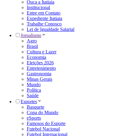
Ouça a Itatiaia
Institucional
Entre em Contato
Expediente Itatiaia
Trabalhe Conosco
Lei de Igualdade Salarial
Jornalismo
Agro
Brasil
Cultura e Lazer
Economia
Eleições 2026
Entretenimento
Gastronomia
Minas Gerais
Mundo
Política
Saúde
Esportes
Basquete
Copa do Mundo
eSports
Famosos do Esporte
Futebol Nacional
Futebol Internacional