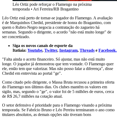
Léo Ortiz pode reforçar o Flamengo na próxima
temporada
•
Ari Ferreira/RB Bragantino
Léo Ortiz está perto de tornar-se jogador do Flamengo. A avaliação
é de Marquinhos Chedid, presidente de honra do Bragantino, com
quem o Rubro-Negro negocia a contratação do zagueiro há
semanas. Segundo o dirigente, o acordo "não está muito longe" de
ser concretizado.
Siga os novos canais de esporte da
Itatiaia:
Youtube
,
Twitter
,
Instagram
,
Threads
e
Facebook.
"Falta ainda o acerto financeiro. Só ajustar, mas não está muito
longe. O jogador já demonstrou que tem vontade. O Flamengo quer
ele, então tem que valorizar. Mas não posso falar a diferença", disse
Chedid em entrevista ao portal "ge".
Como citado pelo dirigente, o Massa Bruta recusou a primeira oferta
do Flamengo nos últimos dias. Os clubes mantém os valores em
sigilo, mas, segundo o "ge", o valor foi de 5 milhões de euros, cerca
de R$ 26,7 milhões na cotação atual.
O setor defensivo é prioridade para o Flamengo visando a próxima
temporada. Se Fabrício Bruno e Léo Pereira terminaram o ano como
titulares absolutos, as demais opções não tiveram bons