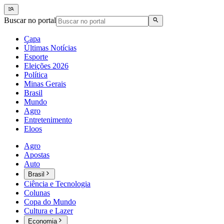
Buscar no portal
Capa
Últimas Notícias
Esporte
Eleições 2026
Política
Minas Gerais
Brasil
Mundo
Agro
Entretenimento
Eloos
Agro
Apostas
Auto
Brasil
Ciência e Tecnologia
Colunas
Copa do Mundo
Cultura e Lazer
Economia