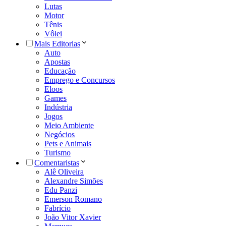
Lutas
Motor
Tênis
Vôlei
Mais Editorias
Auto
Apostas
Educação
Emprego e Concursos
Eloos
Games
Indústria
Jogos
Meio Ambiente
Negócios
Pets e Animais
Turismo
Comentaristas
Alê Oliveira
Alexandre Simões
Edu Panzi
Emerson Romano
Fabrício
João Vitor Xavier