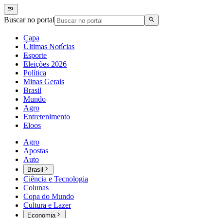
Buscar no portal
Capa
Últimas Notícias
Esporte
Eleições 2026
Política
Minas Gerais
Brasil
Mundo
Agro
Entretenimento
Eloos
Agro
Apostas
Auto
Brasil
Ciência e Tecnologia
Colunas
Copa do Mundo
Cultura e Lazer
Economia