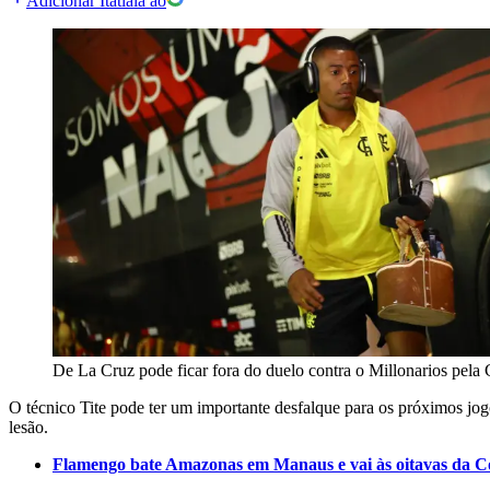
Adicionar Itatiaia ao
De La Cruz pode ficar fora do duelo contra o Millonarios pela
O técnico Tite pode ter um importante desfalque para os próximos jo
lesão.
Flamengo bate Amazonas em Manaus e vai às oitavas da C