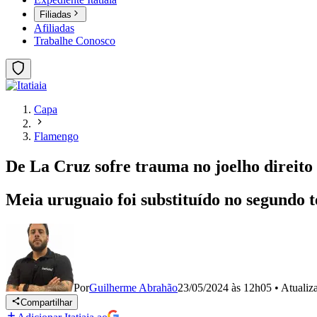
Filiadas
Afiliadas
Trabalhe Conosco
Capa
Flamengo
De La Cruz sofre trauma no joelho direit
Meia uruguaio foi substituído no segundo t
Por
Guilherme Abrahão
23/05/2024 às 12h05
•
Atuali
Compartilhar