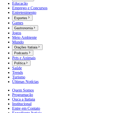
Educação
Emprego e Concursos
Entretenimento
Esportes
Games
Gastronomia
Jogos
Meio Ambiente
Mundo
Orações Itatiaia
Podcasts
Pets e Animais
Política
Saúde
Trends
Turismo
Últimas Notícias
Quem Somos
Programação
Ouça a Itatiaia
Institucional
Entre em Contato
Expediente Itatiaia