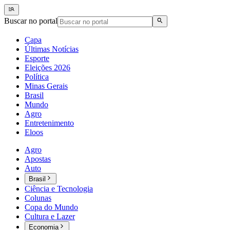
Buscar no portal
Capa
Últimas Notícias
Esporte
Eleições 2026
Política
Minas Gerais
Brasil
Mundo
Agro
Entretenimento
Eloos
Agro
Apostas
Auto
Brasil
Ciência e Tecnologia
Colunas
Copa do Mundo
Cultura e Lazer
Economia