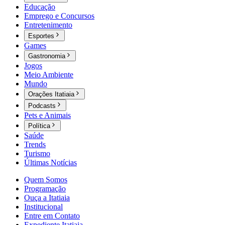
Educação
Emprego e Concursos
Entretenimento
Esportes
Games
Gastronomia
Jogos
Meio Ambiente
Mundo
Orações Itatiaia
Podcasts
Pets e Animais
Política
Saúde
Trends
Turismo
Últimas Notícias
Quem Somos
Programação
Ouça a Itatiaia
Institucional
Entre em Contato
Expediente Itatiaia