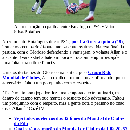
Allan em ação na partida entre Botafogo e PSG
•
Vítor
Silva/Botafogo
Na vitória do Botafogo sobre o PSG,
por 1 a 0 nesta quinta (19)
,
houve momentos de disputa intensa entre os times. Na reta final da
partida, com o Glorioso defendendo a vantagem, o volante Allan e o
atacante Kvaratskhelia bateram boca e trocaram empurrões após
uma falta para o time francês.
Um dos destaques do Glorioso na partida pelo
Grupo B do
Mundial de Clubes
, Allan explicou o que houve, afirmando que o
adversário "faltou um pouquinho com o respeito".
"Ele é muito bom jogador, fez uma temporada extraordinária, mas
dentro de campo tem que manter o respeito pelo adversário. Faltou
um pouquinho com o respeito, mas a gente bota o pezinho no chão",
disse Allan à "CazéTV".
Veja todos os elencos dos 32 times do Mundial de Clubes
da Fifa
Qual será o campeão do Mundial de Clubes da Fifa 2025?