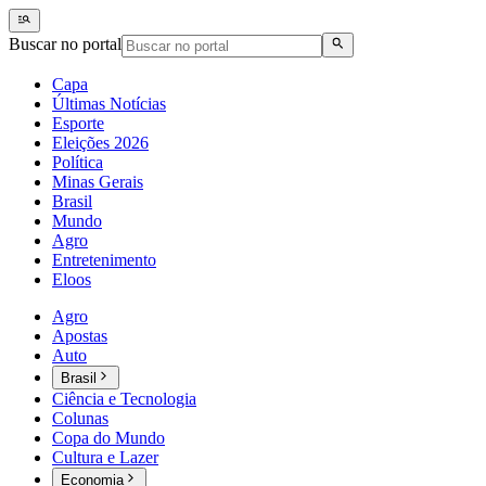
Buscar no portal
Capa
Últimas Notícias
Esporte
Eleições 2026
Política
Minas Gerais
Brasil
Mundo
Agro
Entretenimento
Eloos
Agro
Apostas
Auto
Brasil
Ciência e Tecnologia
Colunas
Copa do Mundo
Cultura e Lazer
Economia