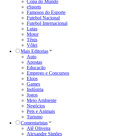
Copa do Mundo
eSports
Famosos do Esporte
Futebol Nacional
Futebol Internacional
Lutas
Motor
Tênis
Vôlei
Mais Editorias
Auto
Apostas
Educação
Emprego e Concursos
Eloos
Games
Indústria
Jogos
Meio Ambiente
Negócios
Pets e Animais
Turismo
Comentaristas
Alê Oliveira
Alexandre Simões