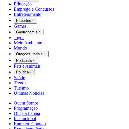
Educação
Emprego e Concursos
Entretenimento
Esportes
Games
Gastronomia
Jogos
Meio Ambiente
Mundo
Orações Itatiaia
Podcasts
Pets e Animais
Política
Saúde
Trends
Turismo
Últimas Notícias
Quem Somos
Programação
Ouça a Itatiaia
Institucional
Entre em Contato
Expediente Itatiaia