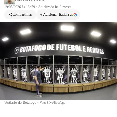
19/05/2026 às 16h59
•
Atualizado
há 2 meses
Compartilhar
Adicionar Itatiaia ao
Vestiário do Botafogo
•
Vitor Silva/Botafogo