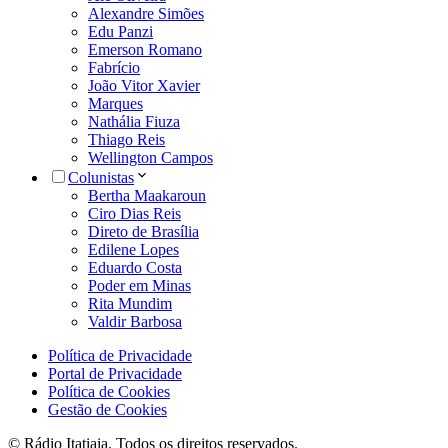
Alexandre Simões
Edu Panzi
Emerson Romano
Fabrício
João Vitor Xavier
Marques
Nathália Fiuza
Thiago Reis
Wellington Campos
Colunistas
Bertha Maakaroun
Ciro Dias Reis
Direto de Brasília
Edilene Lopes
Eduardo Costa
Poder em Minas
Rita Mundim
Valdir Barbosa
Política de Privacidade
Portal de Privacidade
Política de Cookies
Gestão de Cookies
© Rádio Itatiaia. Todos os direitos reservados.