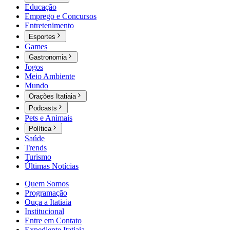
Educação
Emprego e Concursos
Entretenimento
Esportes
Games
Gastronomia
Jogos
Meio Ambiente
Mundo
Orações Itatiaia
Podcasts
Pets e Animais
Política
Saúde
Trends
Turismo
Últimas Notícias
Quem Somos
Programação
Ouça a Itatiaia
Institucional
Entre em Contato
Expediente Itatiaia