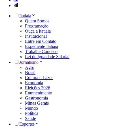
Itatiaia
Quem Somos
Programação
Ouça a Itatiaia
Institucional
Entre em Contato
Expediente Itatiaia
Trabalhe Conosco
Lei de Igualdade Salarial
Jornalismo
Agro
Brasil
Cultura e Lazer
Economia
Eleições 2026
Entretenimento
Gastronomia
Minas Gerais
Mundo
Política
Saúde
Esportes