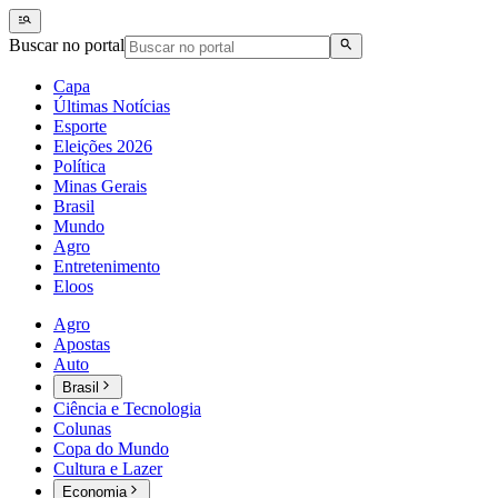
Buscar no portal
Capa
Últimas Notícias
Esporte
Eleições 2026
Política
Minas Gerais
Brasil
Mundo
Agro
Entretenimento
Eloos
Agro
Apostas
Auto
Brasil
Ciência e Tecnologia
Colunas
Copa do Mundo
Cultura e Lazer
Economia