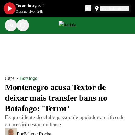
Tocando agora!
Belo Horizonte
Ouça ao vivo
/
24h
Capa
Botafogo
Montenegro acusa Textor de
deixar mais transfer bans no
Botafogo: 'Terror'
Ex-presidente do clube passou de apoiador a crítico do
empresário estadunidense
Por
Felippe Rocha