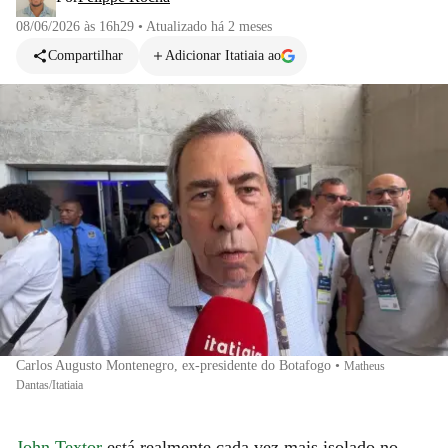
08/06/2026 às 16h29
•
Atualizado
há 2 meses
Compartilhar
Adicionar Itatiaia ao
Carlos Augusto Montenegro, ex-presidente do Botafogo
•
Matheus
Dantas/Itatiaia
John Textor
está realmente cada vez mais isolado no