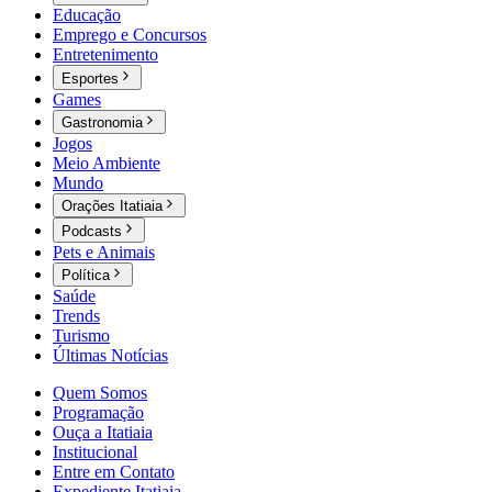
Educação
Emprego e Concursos
Entretenimento
Esportes
Games
Gastronomia
Jogos
Meio Ambiente
Mundo
Orações Itatiaia
Podcasts
Pets e Animais
Política
Saúde
Trends
Turismo
Últimas Notícias
Quem Somos
Programação
Ouça a Itatiaia
Institucional
Entre em Contato
Expediente Itatiaia