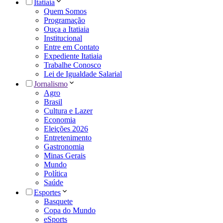
Itatiaia
Quem Somos
Programação
Ouça a Itatiaia
Institucional
Entre em Contato
Expediente Itatiaia
Trabalhe Conosco
Lei de Igualdade Salarial
Jornalismo
Agro
Brasil
Cultura e Lazer
Economia
Eleições 2026
Entretenimento
Gastronomia
Minas Gerais
Mundo
Política
Saúde
Esportes
Basquete
Copa do Mundo
eSports