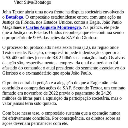
Vitor Silva/Botafogo
John Textor abriu uma nova frente na disputa societária envolvendo
o
Botafogo
. O empresário estadunidense entrou com uma ação na
Justiça da Flórida, nos Estados Unidos, contra a Eagle, João Paulo
Magalhães e
Carlos Augusto Montenegro
. Na prática, ele pede
que a Justiça dos Estados Unidos reconheça que ele continua sendo
o proprietário de 90% das ações da SAF do Glorioso.
O processo foi protocolado nesta sexta-feira (12), na região onde
Textor reside. Na ação, o empresário pede indenização superior a
US$ 400 milhões (cerca de R$ 2 bilhões na cotação atual). Os alvos
da ação são, respectivamente, a empresa da qual o americano foi
afastado do comando; o atual presidente do segmento associativo do
Glorioso e o ex-mandatário que apoia João Paulo.
O ponto central da petição é a alegação de que a Eagle não teria
concluído a compra das ações da SAF. Segundo Textor, um contrato
firmado em novembro de 2022 previa o pagamento de 24,26
milhões de libras para a aquisição da participação societária, mas o
valor jamais teria sido quitado.
Com base nessa tese, o empresário sustenta que a operação nunca
foi efetivamente concluída. Por consequência, os direitos sobre as
ações deveriam permanecer com ele.