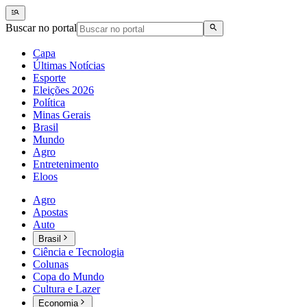
Buscar no portal
Capa
Últimas Notícias
Esporte
Eleições 2026
Política
Minas Gerais
Brasil
Mundo
Agro
Entretenimento
Eloos
Agro
Apostas
Auto
Brasil
Ciência e Tecnologia
Colunas
Copa do Mundo
Cultura e Lazer
Economia