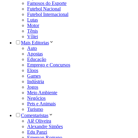
Famosos do Esporte
Futebol Nacional
Futebol Internacional
Lutas
Motor
Tênis
Vôlei
Mais Editorias
Auto
Apostas
Educação
Emprego e Concursos
Eloos
Games
Indústria
Jogos
Meio Ambiente
Negócios
Pets e Animais
Turismo
Comentaristas
Alê Oliveira
Alexandre Simões
Edu Panzi
Emerson Romano