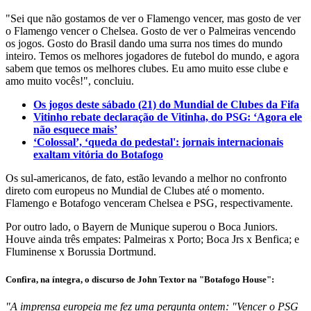
"Sei que não gostamos de ver o Flamengo vencer, mas gosto de ver
o Flamengo vencer o Chelsea. Gosto de ver o Palmeiras vencendo
os jogos. Gosto do Brasil dando uma surra nos times do mundo
inteiro. Temos os melhores jogadores de futebol do mundo, e agora
sabem que temos os melhores clubes. Eu amo muito esse clube e
amo muito vocês!", concluiu.
Os jogos deste sábado (21) do Mundial de Clubes da Fifa
Vitinho rebate declaração de Vitinha, do PSG: ‘Agora ele
não esquece mais’
‘Colossal’, ‘queda do pedestal': jornais internacionais
exaltam vitória do Botafogo
Os sul-americanos, de fato, estão levando a melhor no confronto
direto com europeus no Mundial de Clubes até o momento.
Flamengo e Botafogo venceram Chelsea e PSG, respectivamente.
Por outro lado, o Bayern de Munique superou o Boca Juniors.
Houve ainda três empates: Palmeiras x Porto; Boca Jrs x Benfica; e
Fluminense x Borussia Dortmund.
Confira, na íntegra, o discurso de John Textor na "Botafogo House":
"A imprensa europeia me fez uma pergunta ontem: "Vencer o PSG