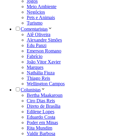
Jogos
Meio Ambiente
Negócios
Pets e Animais
Turismo
Comentaristas
Alê Oliveira
Alexandre Simões
Edu Panzi
Emerson Romano
Fabrício
João Vitor Xavier
Marques
Nathália Fiuza
Thiago Reis
Wellington Campos
Colunistas
Bertha Maakaroun
Ciro Dias Reis
Direto de Brasília
Edilene Lopes
Eduardo Costa
Poder em Minas
Rita Mundim
Valdir Barbosa