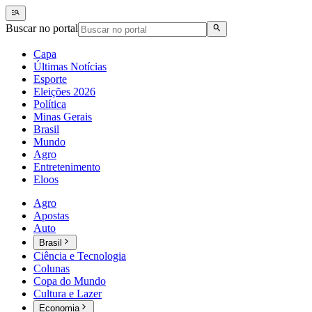
Buscar no portal
Capa
Últimas Notícias
Esporte
Eleições 2026
Política
Minas Gerais
Brasil
Mundo
Agro
Entretenimento
Eloos
Agro
Apostas
Auto
Brasil
Ciência e Tecnologia
Colunas
Copa do Mundo
Cultura e Lazer
Economia