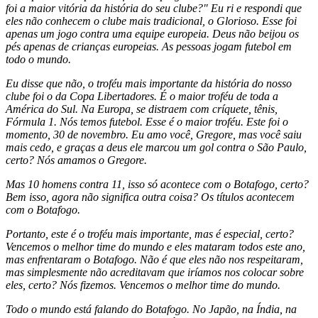
foi a maior vitória da história do seu clube?" Eu ri e respondi que
eles não conhecem o clube mais tradicional, o Glorioso. Esse foi
apenas um jogo contra uma equipe europeia. Deus não beijou os
pés apenas de crianças europeias. As pessoas jogam futebol em
todo o mundo.
Eu disse que não, o troféu mais importante da história do nosso
clube foi o da Copa Libertadores. É o maior troféu de toda a
América do Sul. Na Europa, se distraem com críquete, tênis,
Fórmula 1. Nós temos futebol. Esse é o maior troféu. Este foi o
momento, 30 de novembro. Eu amo você, Gregore, mas você saiu
mais cedo, e graças a deus ele marcou um gol contra o São Paulo,
certo? Nós amamos o Gregore.
Mas 10 homens contra 11, isso só acontece com o Botafogo, certo?
Bem isso, agora não significa outra coisa? Os títulos acontecem
com o Botafogo.
Portanto, este é o troféu mais importante, mas é especial, certo?
Vencemos o melhor time do mundo e eles mataram todos este ano,
mas enfrentaram o Botafogo. Não é que eles não nos respeitaram,
mas simplesmente não acreditavam que iríamos nos colocar sobre
eles, certo? Nós fizemos. Vencemos o melhor time do mundo.
Todo o mundo está falando do Botafogo. No Japão, na Índia, na