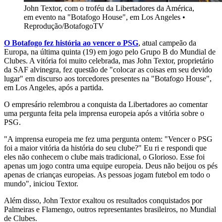
John Textor, com o troféu da Libertadores da América,
em evento na "Botafogo House", em Los Angeles
•
Reprodução/BotafogoTV
O Botafogo fez história ao vencer o PSG
, atual campeão da
Europa, na última quinta (19) em jogo pelo Grupo B do Mundial de
Clubes. A vitória foi muito celebrada, mas John Textor, proprietário
da SAF alvinegra, fez questão de "colocar as coisas em seu devido
lugar" em discurso aos torcedores presentes na "Botafogo House",
em Los Angeles, após a partida.
O empresário relembrou a conquista da Libertadores ao comentar
uma pergunta feita pela imprensa europeia após a vitória sobre o
PSG.
"A imprensa europeia me fez uma pergunta ontem: "Vencer o PSG
foi a maior vitória da história do seu clube?" Eu ri e respondi que
eles não conhecem o clube mais tradicional, o Glorioso. Esse foi
apenas um jogo contra uma equipe europeia. Deus não beijou os pés
apenas de crianças europeias. As pessoas jogam futebol em todo o
mundo", iniciou Textor.
Além disso, John Textor exaltou os resultados conquistados por
Palmeiras e Flamengo, outros representantes brasileiros, no Mundial
de Clubes.