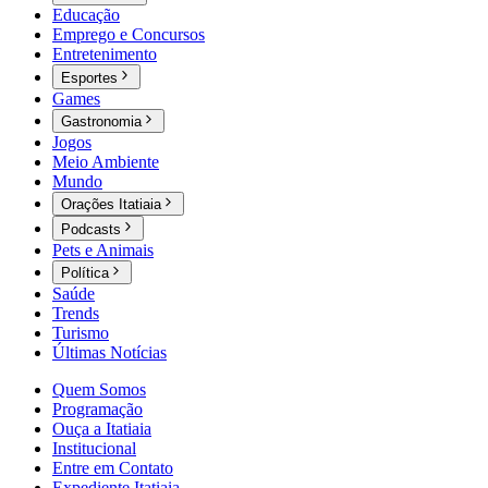
Educação
Emprego e Concursos
Entretenimento
Esportes
Games
Gastronomia
Jogos
Meio Ambiente
Mundo
Orações Itatiaia
Podcasts
Pets e Animais
Política
Saúde
Trends
Turismo
Últimas Notícias
Quem Somos
Programação
Ouça a Itatiaia
Institucional
Entre em Contato
Expediente Itatiaia