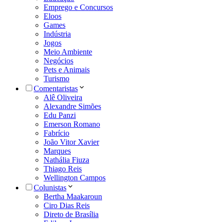
Emprego e Concursos
Eloos
Games
Indústria
Jogos
Meio Ambiente
Negócios
Pets e Animais
Turismo
Comentaristas
Alê Oliveira
Alexandre Simões
Edu Panzi
Emerson Romano
Fabrício
João Vitor Xavier
Marques
Nathália Fiuza
Thiago Reis
Wellington Campos
Colunistas
Bertha Maakaroun
Ciro Dias Reis
Direto de Brasília