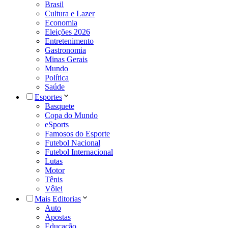
Brasil
Cultura e Lazer
Economia
Eleições 2026
Entretenimento
Gastronomia
Minas Gerais
Mundo
Política
Saúde
Esportes
Basquete
Copa do Mundo
eSports
Famosos do Esporte
Futebol Nacional
Futebol Internacional
Lutas
Motor
Tênis
Vôlei
Mais Editorias
Auto
Apostas
Educação