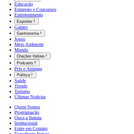
Educação
Emprego e Concursos
Entretenimento
Esportes
Games
Gastronomia
Jogos
Meio Ambiente
Mundo
Orações Itatiaia
Podcasts
Pets e Animais
Política
Saúde
Trends
Turismo
Últimas Notícias
Quem Somos
Programação
Ouça a Itatiaia
Institucional
Entre em Contato
Expediente Itatiaia