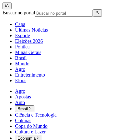
Buscar no portal
Capa
Últimas Notícias
Esporte
Eleições 2026
Política
Minas Gerais
Brasil
Mundo
Agro
Entretenimento
Eloos
Agro
Apostas
Auto
Brasil
Ciência e Tecnologia
Colunas
Copa do Mundo
Cultura e Lazer
Economia