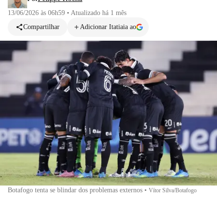
13/06/2026 às 06h59
•
Atualizado
há 1 mês
Compartilhar
Adicionar Itatiaia ao
Botafogo tenta se blindar dos problemas externos
•
Vítor Silva/Botafogo