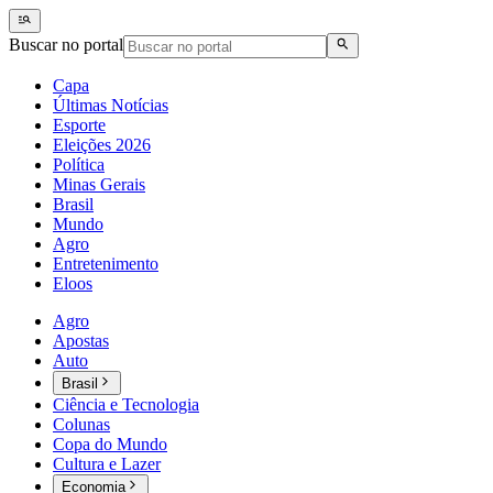
Buscar no portal
Capa
Últimas Notícias
Esporte
Eleições 2026
Política
Minas Gerais
Brasil
Mundo
Agro
Entretenimento
Eloos
Agro
Apostas
Auto
Brasil
Ciência e Tecnologia
Colunas
Copa do Mundo
Cultura e Lazer
Economia