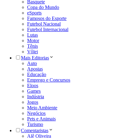
Basquete
Copa do Mundo
eSports
Famosos do Esporte
Futebol Nacional
Futebol Internacional
Lutas
Motor
Tênis
Vôlei
Mais Editorias
Auto
Apostas
Educação
Emprego e Concursos
Eloos
Games
Indústria
Jogos
Meio Ambiente
Negócios
Pets e Animais
Turismo
Comentaristas
Alê Oliveira