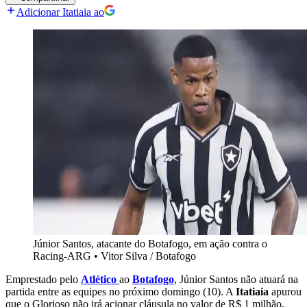
Adicionar Itatiaia ao
Júnior Santos, atacante do Botafogo, em ação contra o
Racing-ARG
•
Vitor Silva / Botafogo
Emprestado pelo
Atlético
ao
Botafogo
, Júnior Santos não atuará na
partida entre as equipes no próximo domingo (10). A
Itatiaia
apurou
que o Glorioso não irá acionar cláusula no valor de R$ 1 milhão,