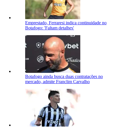
Emprestado, Ferraresi indica continuidade no
Botafogo: 'Faltam detalhes'
Botafogo ainda busca duas contratações no
mercado, admite Franclim Carvalho