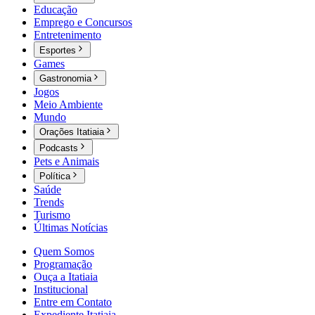
Educação
Emprego e Concursos
Entretenimento
Esportes
Games
Gastronomia
Jogos
Meio Ambiente
Mundo
Orações Itatiaia
Podcasts
Pets e Animais
Política
Saúde
Trends
Turismo
Últimas Notícias
Quem Somos
Programação
Ouça a Itatiaia
Institucional
Entre em Contato
Expediente Itatiaia