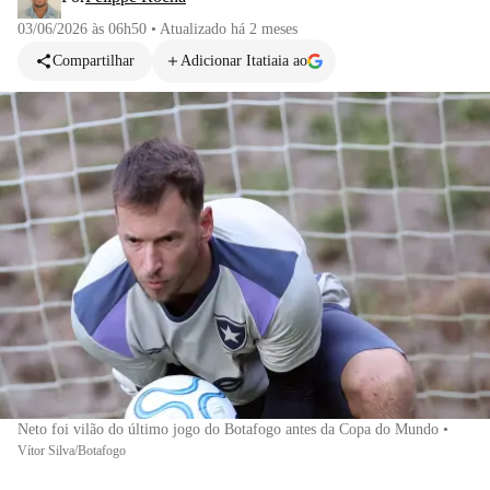
03/06/2026 às 06h50
•
Atualizado
há 2 meses
Compartilhar
Adicionar Itatiaia ao
Neto foi vilão do último jogo do Botafogo antes da Copa do Mundo
•
Vítor Silva/Botafogo