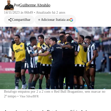
Por
Guilherme Abrahão
14/11/2023 às 06h49
•
Atualizado
há 2 anos
Compartilhar
Adicionar Itatiaia ao
Botafogo empatou por 2 a 2 com o Red Bull Bragantino, sem marcar no
2º tempo
•
Vitor Silva/BFR