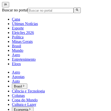
Buscar no portal
Capa
Últimas Notícias
Esporte
Eleições 2026
Política
Minas Gerais
Brasil
Mundo
Agro
Entretenimento
Eloos
Agro
Apostas
Auto
Brasil
Ciência e Tecnologia
Colunas
Copa do Mundo
Cultura e Lazer
Economia