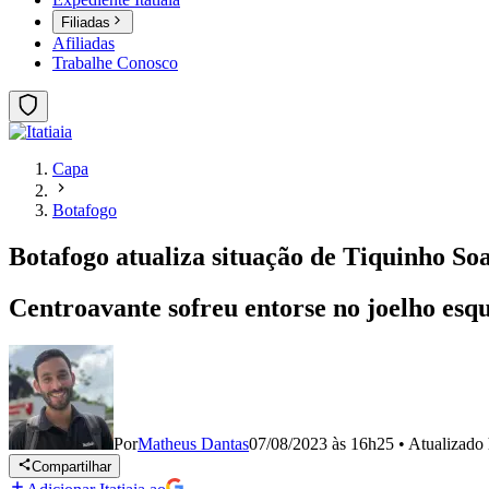
Filiadas
Afiliadas
Trabalhe Conosco
Capa
Botafogo
Botafogo atualiza situação de Tiquinho So
Centroavante sofreu entorse no joelho esq
Por
Matheus Dantas
07/08/2023 às 16h25
•
Atualizado
Compartilhar