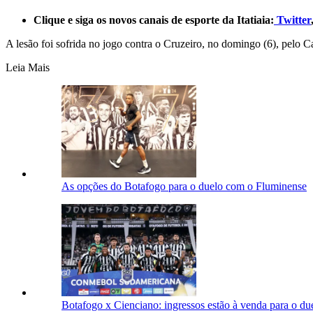
Clique e siga os novos canais de esporte da Itatiaia:
Twitter
A lesão foi sofrida no jogo contra o Cruzeiro, no domingo (6), pelo
Leia Mais
As opções do Botafogo para o duelo com o Fluminense
Botafogo x Cienciano: ingressos estão à venda para o d