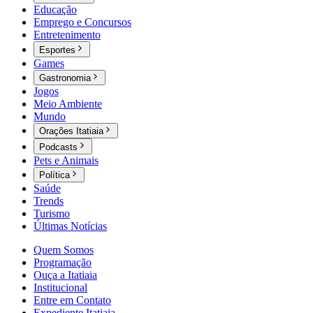
Educação
Emprego e Concursos
Entretenimento
Esportes
Games
Gastronomia
Jogos
Meio Ambiente
Mundo
Orações Itatiaia
Podcasts
Pets e Animais
Política
Saúde
Trends
Turismo
Últimas Notícias
Quem Somos
Programação
Ouça a Itatiaia
Institucional
Entre em Contato
Expediente Itatiaia