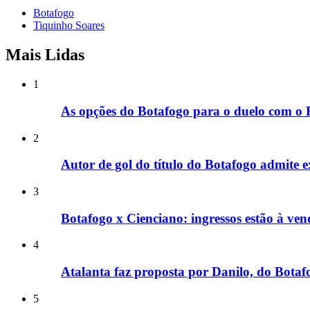
Botafogo
Tiquinho Soares
Mais Lidas
1
As opções do Botafogo para o duelo com o
2
Autor de gol do título do Botafogo admite ex
3
Botafogo x Cienciano: ingressos estão à ve
4
Atalanta faz proposta por Danilo, do Botafo
5