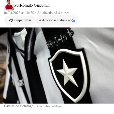
Por
Rômulo Giacomin
04/04/2026 às 10h50
•
Atualizado
há 4 meses
Compartilhar
Adicionar Itatiaia ao
Camisa do Botafogo
•
Vitor Silva/Botafogo