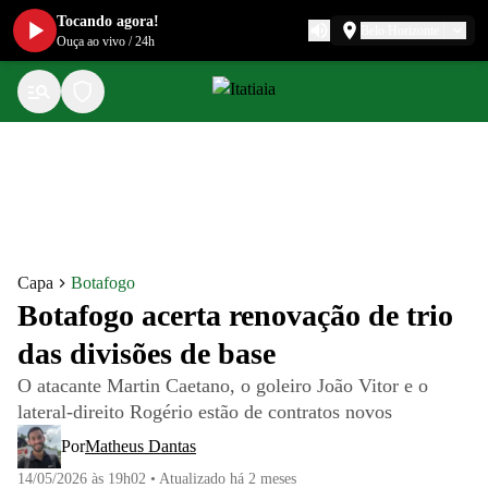
Tocando agora!
Belo Horizonte
Ouça ao vivo
/
24h
Capa
Botafogo
Botafogo acerta renovação de trio
das divisões de base
O atacante Martin Caetano, o goleiro João Vitor e o
lateral-direito Rogério estão de contratos novos
Por
Matheus Dantas
14/05/2026 às 19h02
•
Atualizado
há 2 meses