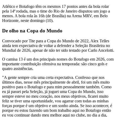
Atlético e Botafogo têm os mesmos 17 pontos antes da bola rolar
pela 14ª rodada, mas o time do Rio de Janeiro disputou um jogo a
menos. A bola rola às 16h (de Brasília) na Arena MRV, em Belo
Horizonte, neste domingo (10).
De olho na Copa do Mundo
Convocado por Tite para a Copa do Mundo de 2022, Alex Telles
ainda tem expectativa de voltar a defender a Seleção Brasileira no
Mundial de 2026, apesar de não ter sido testado por Carlo Ancelotti.
O camisa 13 é um dos principais nomes do Botafogo em 2026, com
importante contribuição ofensiva na temporada: são cinco gols e
quatro assistências.
"A gente sempre cria uma certa expectativa. Confesso que nos
últimos dias, nesse mês principalmente de abril, foi um mês muito
positivo para o Botafogo e para mim pessoalmente também. Como
eu já passei pela Seleção, já joguei uma Copa do Mundo, isso
sempre esteve no meu coração, nos meus objetivos, ficarei muito
feliz se tiver uma oportunidade, vou agarrar com todas as minhas
forças porque é um objetivo e um sonho ainda. Se isso acontecer, é
porque eu estou fazendo um bom trabalho aqui no Botafogo então
eu vou continuar dando meu melhor aqui no clube, no dia a dia,