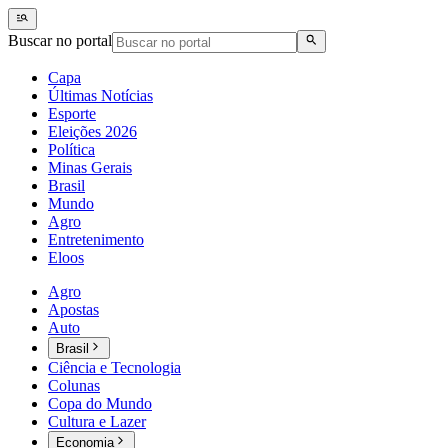
Buscar no portal
Capa
Últimas Notícias
Esporte
Eleições 2026
Política
Minas Gerais
Brasil
Mundo
Agro
Entretenimento
Eloos
Agro
Apostas
Auto
Brasil
Ciência e Tecnologia
Colunas
Copa do Mundo
Cultura e Lazer
Economia