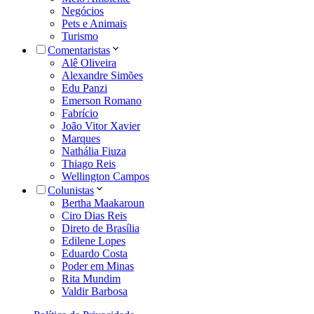
Negócios
Pets e Animais
Turismo
Comentaristas
Alê Oliveira
Alexandre Simões
Edu Panzi
Emerson Romano
Fabrício
João Vitor Xavier
Marques
Nathália Fiuza
Thiago Reis
Wellington Campos
Colunistas
Bertha Maakaroun
Ciro Dias Reis
Direto de Brasília
Edilene Lopes
Eduardo Costa
Poder em Minas
Rita Mundim
Valdir Barbosa