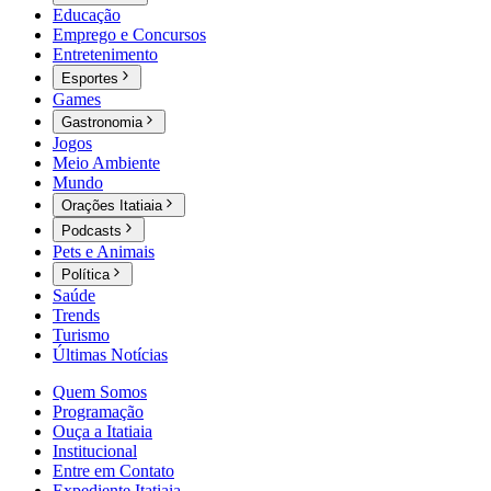
Educação
Emprego e Concursos
Entretenimento
Esportes
Games
Gastronomia
Jogos
Meio Ambiente
Mundo
Orações Itatiaia
Podcasts
Pets e Animais
Política
Saúde
Trends
Turismo
Últimas Notícias
Quem Somos
Programação
Ouça a Itatiaia
Institucional
Entre em Contato
Expediente Itatiaia