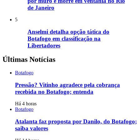
por muro e morre em ventania no Rio
de Janeiro
5
Anselmi detalha opção tática do
Botafogo em classificação na
Libertadores
Últimas Notícias
Botafogo
Pressão? Vitinho agradece pela cobrança
recebida no Botafogo; entenda
Há 4 horas
Botafogo
Atalanta faz proposta por Danilo, do Botafogo;
saiba valores