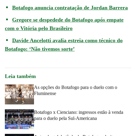
Botafogo anuncia contratação de Jordan Barrera
Gregore se despedede do Botafogo após empate
com o Vitória pelo Brasileiro
Davide Ancelotti avalia estreia como técnico do
Botafogo: ‘Não tivemos sorte’
Leia também
As opções do Botafogo para o duelo com o
Fluminense
Botafogo x Cienciano: ingressos estão à venda
para o duelo pela Sul-Americana