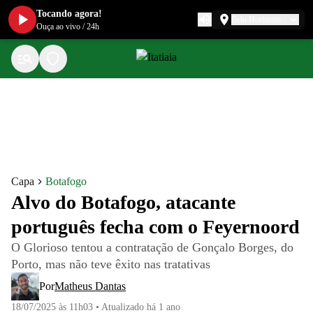
Tocando agora!
Belo Horizonte
Ouça ao vivo
/
24h
Capa
Botafogo
Alvo do Botafogo, atacante
português fecha com o Feyernoord
O Glorioso tentou a contratação de Gonçalo Borges, do
Porto, mas não teve êxito nas tratativas
Por
Matheus Dantas
18/07/2025 às 11h03
•
Atualizado
há 1 ano