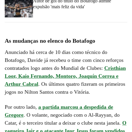
Autor de gol do título do Botafogo admite
expulsão 'mais feliz da vida'
As mudanças no elenco do Botafogo
Anunciado há cerca de 10 dias como técnico do
Botafogo, Davide já recebeu o time com cinco reforços
contratados logo antes do Mundial de Clubes:
Cristhian
Loor, Kaio Fernando, Montoro, Joaquín Correa e
Arthur Cabral
. Os últimos quatro fizeram os primeiros
jogos no Nilton Santos contra o Vitória.
Por outro lado,
a partida marcou a despedida de
Gregore
. O volante, negociado com o Al-Rayyan, do
Catar, é o terceiro titular a deixar o clube nesta janela.
O
zagueiro Jair e o atacante Igor Jesus foram vendidos