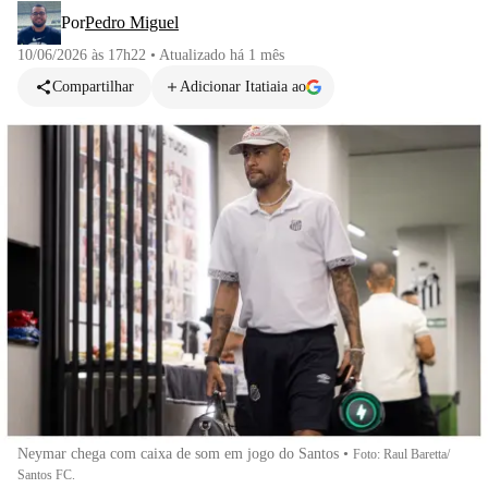
Por
Pedro Miguel
10/06/2026 às 17h22
•
Atualizado
há 1 mês
Compartilhar
Adicionar Itatiaia ao
Neymar chega com caixa de som em jogo do Santos
•
Foto: Raul Baretta/
Santos FC.