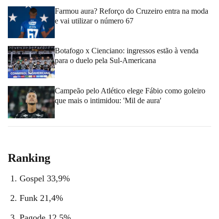
Farmou aura? Reforço do Cruzeiro entra na moda
e vai utilizar o número 67
Botafogo x Cienciano: ingressos estão à venda
para o duelo pela Sul-Americana
Campeão pelo Atlético elege Fábio como goleiro
que mais o intimidou: 'Mil de aura'
Ranking
Gospel 33,9%
Funk 21,4%
Pagode 12,5%