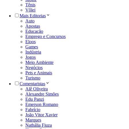
Tênis
Vôlei
Mais Editorias
Auto
Apostas
Educação
Emprego e Concursos
Eloos
Games
Indústria
Jogos
Meio Ambiente
Negócios
Pets e Animais
Turismo
Comentaristas
Alê Oliveira
Alexandre Simões
Edu Panzi
Emerson Romano
Fabrício
João Vitor Xavier
Marques
Nathália Fiuza