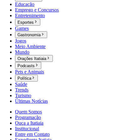
Educação
Emprego e Concursos
Entretenimento
Esportes
Games
Gastronomia
Jogos
Meio Ambiente
Mundo
Orações Itatiaia
Podcasts
Pets e Animais
Política
Saúde
Trends
Turismo
Últimas Notícias
Quem Somos
Programação
Ouça a Itatiaia
Institucional
Entre em Contato
Expediente Itatiaia