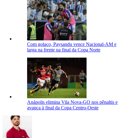
Com golaço, Paysandu vence Nacional-AM e
larga na frente na final da Copa Norte
Anápolis elimina Vila Nova-GO nos pênaltis e
avança à final da Copa Centro-Oeste