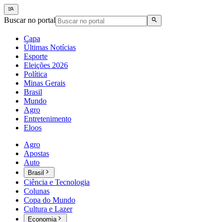
Buscar no portal
Capa
Últimas Notícias
Esporte
Eleições 2026
Política
Minas Gerais
Brasil
Mundo
Agro
Entretenimento
Eloos
Agro
Apostas
Auto
Brasil
Ciência e Tecnologia
Colunas
Copa do Mundo
Cultura e Lazer
Economia