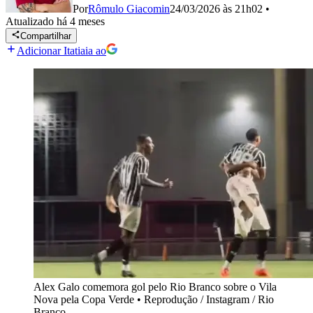
Por
Rômulo Giacomin
24/03/2026 às 21h02
•
Atualizado
há 4 meses
Compartilhar
Adicionar Itatiaia ao
Alex Galo comemora gol pelo Rio Branco sobre o Vila
Nova pela Copa Verde
•
Reprodução / Instagram / Rio
Branco