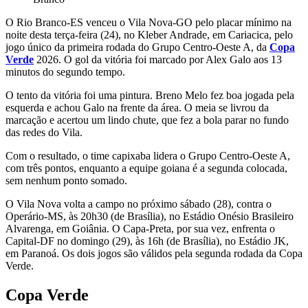
O Rio Branco-ES venceu o Vila Nova-GO pelo placar mínimo na
noite desta terça-feira (24), no Kleber Andrade, em Cariacica, pelo
jogo único da primeira rodada do Grupo Centro-Oeste A, da
Copa
Verde
2026. O gol da vitória foi marcado por Alex Galo aos 13
minutos do segundo tempo.
O tento da vitória foi uma pintura. Breno Melo fez boa jogada pela
esquerda e achou Galo na frente da área. O meia se livrou da
marcação e acertou um lindo chute, que fez a bola parar no fundo
das redes do Vila.
Com o resultado, o time capixaba lidera o Grupo Centro-Oeste A,
com três pontos, enquanto a equipe goiana é a segunda colocada,
sem nenhum ponto somado.
O Vila Nova volta a campo no próximo sábado (28), contra o
Operário-MS, às 20h30 (de Brasília), no Estádio Onésio Brasileiro
Alvarenga, em Goiânia. O Capa-Preta, por sua vez, enfrenta o
Capital-DF no domingo (29), às 16h (de Brasília), no Estádio JK,
em Paranoá. Os dois jogos são válidos pela segunda rodada da Copa
Verde.
Copa Verde