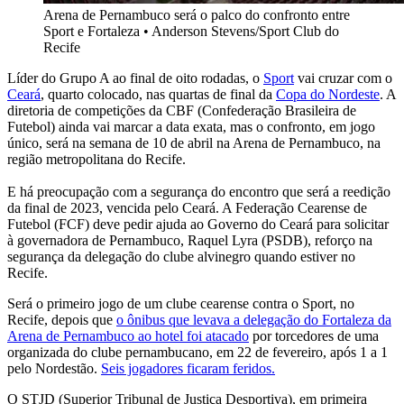
Arena de Pernambuco será o palco do confronto entre
Sport e Fortaleza
•
Anderson Stevens/Sport Club do
Recife
Líder do Grupo A ao final de oito rodadas, o
Sport
vai cruzar com o
Ceará
, quarto colocado, nas quartas de final da
Copa do Nordeste
. A
diretoria de competições da CBF (Confederação Brasileira de
Futebol) ainda vai marcar a data exata, mas o confronto, em jogo
único, será na semana de 10 de abril na Arena de Pernambuco, na
região metropolitana do Recife.
E há preocupação com a segurança do encontro que será a reedição
da final de 2023, vencida pelo Ceará. A Federação Cearense de
Futebol (FCF) deve pedir ajuda ao Governo do Ceará para solicitar
à governadora de Pernambuco, Raquel Lyra (PSDB), reforço na
segurança da delegação do clube alvinegro quando estiver no
Recife.
Será o primeiro jogo de um clube cearense contra o Sport, no
Recife, depois que
o ônibus que levava a delegação do Fortaleza da
Arena de Pernambuco ao hotel foi atacado
por torcedores de uma
organizada do clube pernambucano, em 22 de fevereiro, após 1 a 1
pelo Nordestão.
Seis jogadores ficaram feridos.
O STJD (Superior Tribunal de Justiça Desportiva), em primeira