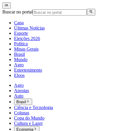
Buscar no portal
Capa
Últimas Notícias
Esporte
Eleições 2026
Política
Minas Gerais
Brasil
Mundo
Agro
Entretenimento
Eloos
Agro
Apostas
Auto
Brasil
Ciência e Tecnologia
Colunas
Copa do Mundo
Cultura e Lazer
Economia