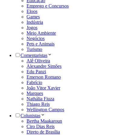
Educação
Emprego e Concursos
Eloos
Games
Indústria
Jogos
Meio Ambiente
Negócios
Pets e Animais
Turismo
Comentaristas
Alê Oliveira
Alexandre Simões
Edu Panzi
Emerson Romano
Fabrício
João Vitor Xavier
Marques
Nathália Fiuza
Thiago Reis
Wellington Campos
Colunistas
Bertha Maakaroun
Ciro Dias Reis
Direto de Brasília