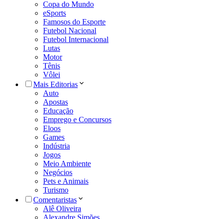
Copa do Mundo
eSports
Famosos do Esporte
Futebol Nacional
Futebol Internacional
Lutas
Motor
Tênis
Vôlei
Mais Editorias
Auto
Apostas
Educação
Emprego e Concursos
Eloos
Games
Indústria
Jogos
Meio Ambiente
Negócios
Pets e Animais
Turismo
Comentaristas
Alê Oliveira
Alexandre Simões