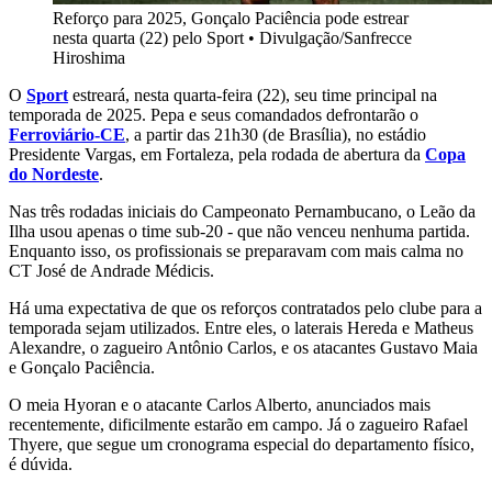
Reforço para 2025, Gonçalo Paciência pode estrear
nesta quarta (22) pelo Sport
•
Divulgação/Sanfrecce
Hiroshima
O
Sport
estreará, nesta quarta-feira (22), seu time principal na
temporada de 2025. Pepa e seus comandados defrontarão o
Ferroviário-CE
, a partir das 21h30 (de Brasília), no estádio
Presidente Vargas, em Fortaleza, pela rodada de abertura da
Copa
do Nordeste
.
Nas três rodadas iniciais do Campeonato Pernambucano, o Leão da
Ilha usou apenas o time sub-20 - que não venceu nenhuma partida.
Enquanto isso, os profissionais se preparavam com mais calma no
CT José de Andrade Médicis.
Há uma expectativa de que os reforços contratados pelo clube para a
temporada sejam utilizados. Entre eles, o laterais Hereda e Matheus
Alexandre, o zagueiro Antônio Carlos, e os atacantes Gustavo Maia
e Gonçalo Paciência.
O meia Hyoran e o atacante Carlos Alberto, anunciados mais
recentemente, dificilmente estarão em campo. Já o zagueiro Rafael
Thyere, que segue um cronograma especial do departamento físico,
é dúvida.