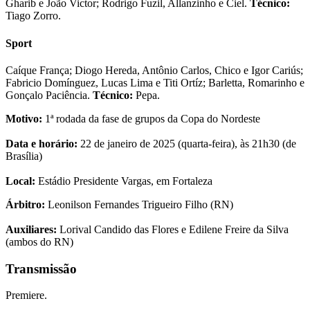
Gharib e João Victor; Rodrigo Fuzil, Allanzinho e Ciel.
Técnico:
Tiago Zorro.
Sport
Caíque França; Diogo Hereda, Antônio Carlos, Chico e Igor Cariús;
Fabricio Domínguez, Lucas Lima e Titi Ortíz; Barletta, Romarinho e
Gonçalo Paciência.
Técnico:
Pepa.
Motivo:
1ª rodada da fase de grupos da Copa do Nordeste
Data e horário:
22 de janeiro de 2025 (quarta-feira), às 21h30 (de
Brasília)
Local:
Estádio Presidente Vargas, em Fortaleza
Árbitro:
Leonilson Fernandes Trigueiro Filho (RN)
Auxiliares:
Lorival Candido das Flores e Edilene Freire da Silva
(ambos do RN)
Transmissão
Premiere.