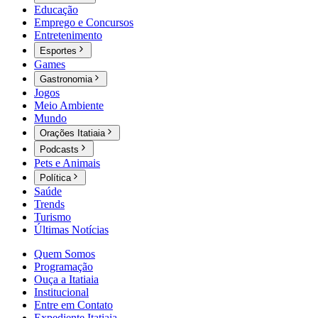
Educação
Emprego e Concursos
Entretenimento
Esportes
Games
Gastronomia
Jogos
Meio Ambiente
Mundo
Orações Itatiaia
Podcasts
Pets e Animais
Política
Saúde
Trends
Turismo
Últimas Notícias
Quem Somos
Programação
Ouça a Itatiaia
Institucional
Entre em Contato
Expediente Itatiaia