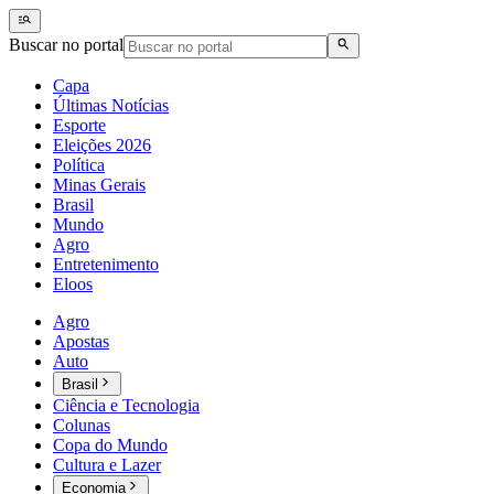
Buscar no portal
Capa
Últimas Notícias
Esporte
Eleições 2026
Política
Minas Gerais
Brasil
Mundo
Agro
Entretenimento
Eloos
Agro
Apostas
Auto
Brasil
Ciência e Tecnologia
Colunas
Copa do Mundo
Cultura e Lazer
Economia