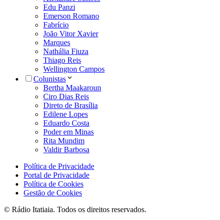
Edu Panzi
Emerson Romano
Fabrício
João Vitor Xavier
Marques
Nathália Fiuza
Thiago Reis
Wellington Campos
Colunistas
Bertha Maakaroun
Ciro Dias Reis
Direto de Brasília
Edilene Lopes
Eduardo Costa
Poder em Minas
Rita Mundim
Valdir Barbosa
Política de Privacidade
Portal de Privacidade
Política de Cookies
Gestão de Cookies
© Rádio Itatiaia. Todos os direitos reservados.