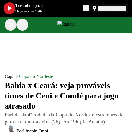
Tocando agora!
Belo Horizonte
Ouça ao vivo
/
24h
Capa
Copa do Nordeste
Bahia x Ceará: veja prováveis
times de Ceni e Condé para jogo
atrasado
Partida da 4ª rodada da Copa do Nordeste está marcada
para esta quarta-feira (26), Às 19h (de Brasíia)
Por
Lincoln Oriaj