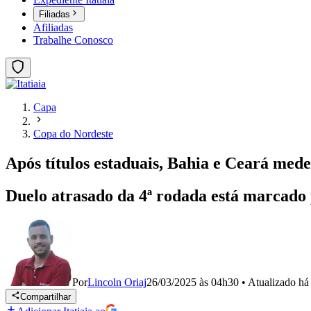
Filiadas
Afiliadas
Trabalhe Conosco
Capa
Copa do Nordeste
Após títulos estaduais, Bahia e Ceará med
Duelo atrasado da 4ª rodada está marcado pa
Por
Lincoln Oriaj
26/03/2025 às 04h30
•
Atualizado
há
Compartilhar