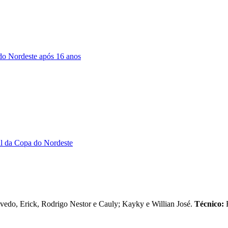
 do Nordeste após 16 anos
nal da Copa do Nordeste
evedo, Erick, Rodrigo Nestor e Cauly; Kayky e Willian José.
Técnico:
R