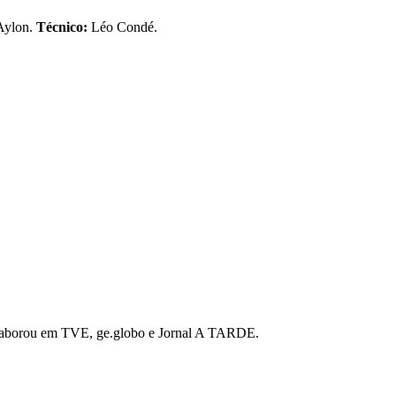
 Aylon.
Técnico:
Léo Condé.
 colaborou em TVE, ge.globo e Jornal A TARDE.