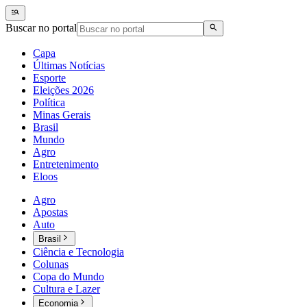
Buscar no portal
Capa
Últimas Notícias
Esporte
Eleições 2026
Política
Minas Gerais
Brasil
Mundo
Agro
Entretenimento
Eloos
Agro
Apostas
Auto
Brasil
Ciência e Tecnologia
Colunas
Copa do Mundo
Cultura e Lazer
Economia