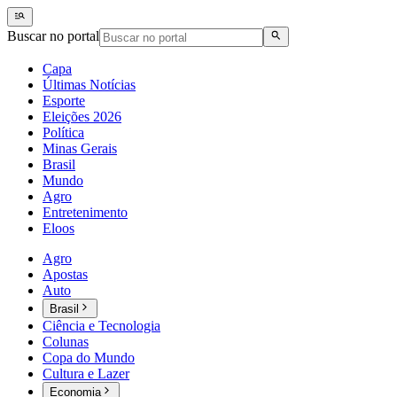
Buscar no portal
Capa
Últimas Notícias
Esporte
Eleições 2026
Política
Minas Gerais
Brasil
Mundo
Agro
Entretenimento
Eloos
Agro
Apostas
Auto
Brasil
Ciência e Tecnologia
Colunas
Copa do Mundo
Cultura e Lazer
Economia