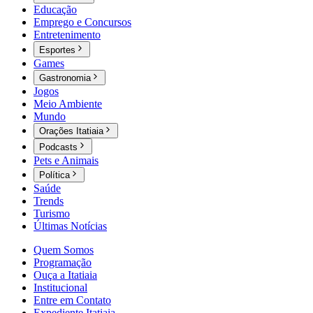
Educação
Emprego e Concursos
Entretenimento
Esportes
Games
Gastronomia
Jogos
Meio Ambiente
Mundo
Orações Itatiaia
Podcasts
Pets e Animais
Política
Saúde
Trends
Turismo
Últimas Notícias
Quem Somos
Programação
Ouça a Itatiaia
Institucional
Entre em Contato
Expediente Itatiaia