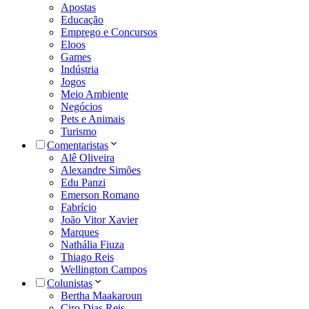
Apostas
Educação
Emprego e Concursos
Eloos
Games
Indústria
Jogos
Meio Ambiente
Negócios
Pets e Animais
Turismo
Comentaristas
Alê Oliveira
Alexandre Simões
Edu Panzi
Emerson Romano
Fabrício
João Vitor Xavier
Marques
Nathália Fiuza
Thiago Reis
Wellington Campos
Colunistas
Bertha Maakaroun
Ciro Dias Reis