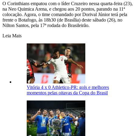
O Corinthians empatou com o líder Cruzeiro nessa quarta-feira (23),
na Neo Quimica Arena, e chegou aos 20 pontos, parando na 11ª
colocação. Agora, o time comandado por Dorival Júnior terá pela
frente o Botafogo, às 18h30 (de Brasília) deste sábado (26), no
Nilton Santos, pela 17ª rodada do Brasileirão.
Leia Mais
Vitória 4 x 0 Athletico-PR: gols e melhores
momentos pelas oitavas da Copa do Brasil