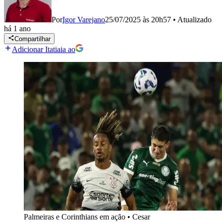
Por
Igor Varejano
25/07/2025 às 20h57
•
Atualizado
há 1 ano
Compartilhar
Adicionar Itatiaia ao
Palmeiras e Corinthians em ação
•
Cesar