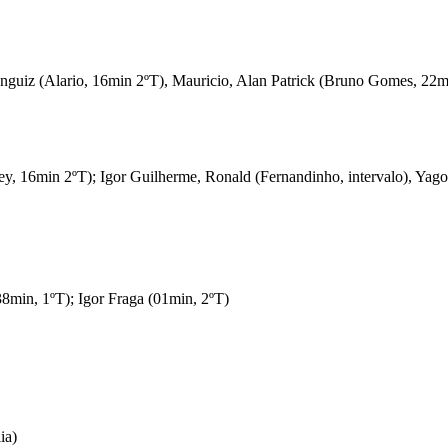
nguiz (Alario, 16min 2ºT), Mauricio, Alan Patrick (Bruno Gomes, 22mi
ney, 16min 2ºT); Igor Guilherme, Ronald (Fernandinho, intervalo), Yag
8min, 1ºT); Igor Fraga (01min, 2ºT)
ia)