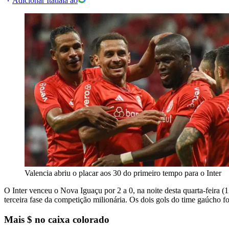
Adicionar Itatiaia ao
Valencia abriu o placar aos 30 do primeiro tempo para o Inter
O Inter venceu o Nova Iguaçu por 2 a 0, na noite desta quarta-feira (
terceira fase da competição milionária. Os dois gols do time gaúcho 
Mais $ no caixa colorado