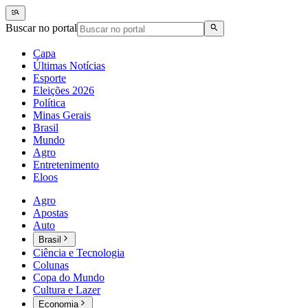
Buscar no portal
Capa
Últimas Notícias
Esporte
Eleições 2026
Política
Minas Gerais
Brasil
Mundo
Agro
Entretenimento
Eloos
Agro
Apostas
Auto
Brasil
Ciência e Tecnologia
Colunas
Copa do Mundo
Cultura e Lazer
Economia