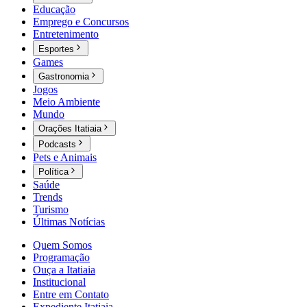
Educação
Emprego e Concursos
Entretenimento
Esportes
Games
Gastronomia
Jogos
Meio Ambiente
Mundo
Orações Itatiaia
Podcasts
Pets e Animais
Política
Saúde
Trends
Turismo
Últimas Notícias
Quem Somos
Programação
Ouça a Itatiaia
Institucional
Entre em Contato
Expediente Itatiaia