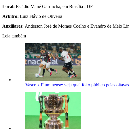
Local:
Estádio Mané Garrincha, em Brasília - DF
Árbitro:
Luiz Flávio de Oliveira
Auxiliares:
Anderson José de Moraes Coelho e Evandro de Melo Li
Leia também
Vasco x Fluminense: veja qual foi o público pelas oitava