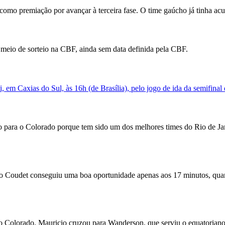
 como premiação por avançar à terceira fase. O time gaúcho já tinha a
r meio de sorteio na CBF, ainda sem data definida pela CBF.
, em Caxias do Sul, às 16h (de Brasília), pelo jogo de ida da semifin
ara o Colorado porque tem sido um dos melhores times do Rio de Janei
do Coudet conseguiu uma boa oportunidade apenas aos 17 minutos, qua
 Colorado. Mauricio cruzou para Wanderson, que serviu o equatoriano pe