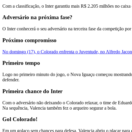
Com a classificação, o Inter garantiu mais R$ 2.205 milhões no caixa
Adversário na próxima fase?
O Inter conhecerá o seu adversário na terceira fase da competição po
Próximo compromisso
No domingo (17), o Colorado enfrenta o Juventude, no Alfredo Jaconi
Primeiro tempo
Logo no primeiro minuto do jogo, o Nova Iguaçu começou mostrando p
defender.
Primeira chance do Inter
Com o adversário não deixando o Colorado relaxar, o time de Eduar
Na sequência, Valencia também fez o arqueiro segurar a bola.
Gol Colorado!
Em um golaço sem chances para defesa, Valencia abriu o placar para o