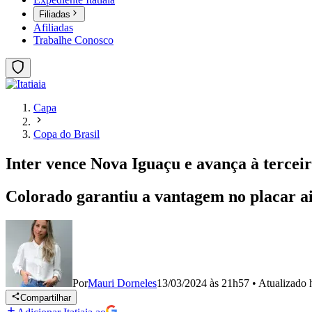
Filiadas
Afiliadas
Trabalhe Conosco
Capa
Copa do Brasil
Inter vence Nova Iguaçu e avança à terceir
Colorado garantiu a vantagem no placar ai
Por
Mauri Dorneles
13/03/2024 às 21h57
•
Atualizado
Compartilhar