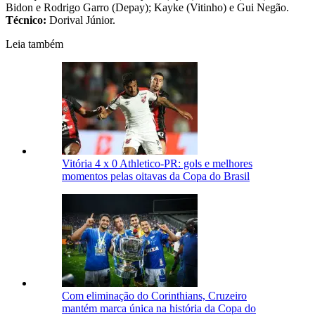
Bidon e Rodrigo Garro (Depay); Kayke (Vitinho) e Gui Negão.
Técnico:
Dorival Júnior.
Leia também
Vitória 4 x 0 Athletico-PR: gols e melhores
momentos pelas oitavas da Copa do Brasil
Com eliminação do Corinthians, Cruzeiro
mantém marca única na história da Copa do