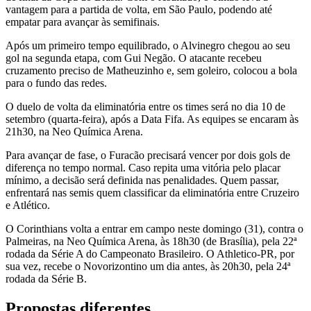
vantagem para a partida de volta, em São Paulo, podendo até
empatar para avançar às semifinais.
Após um primeiro tempo equilibrado, o Alvinegro chegou ao seu
gol na segunda etapa, com Gui Negão. O atacante recebeu
cruzamento preciso de Matheuzinho e, sem goleiro, colocou a bola
para o fundo das redes.
O duelo de volta da eliminatória entre os times será no dia 10 de
setembro (quarta-feira), após a Data Fifa. As equipes se encaram às
21h30, na Neo Química Arena.
Para avançar de fase, o Furacão precisará vencer por dois gols de
diferença no tempo normal. Caso repita uma vitória pelo placar
mínimo, a decisão será definida nas penalidades. Quem passar,
enfrentará nas semis quem classificar da eliminatória entre Cruzeiro
e Atlético.
O Corinthians volta a entrar em campo neste domingo (31), contra o
Palmeiras, na Neo Química Arena, às 18h30 (de Brasília), pela 22ª
rodada da Série A do Campeonato Brasileiro. O Athletico-PR, por
sua vez, recebe o Novorizontino um dia antes, às 20h30, pela 24ª
rodada da Série B.
Propostas diferentes