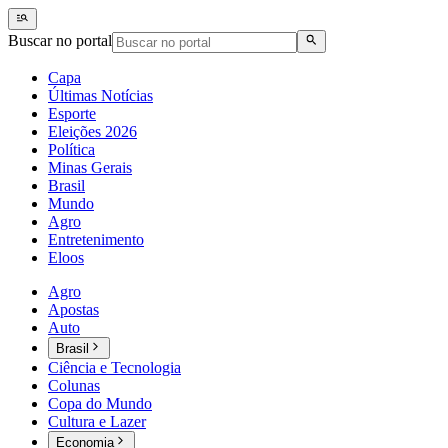
Buscar no portal
Capa
Últimas Notícias
Esporte
Eleições 2026
Política
Minas Gerais
Brasil
Mundo
Agro
Entretenimento
Eloos
Agro
Apostas
Auto
Brasil
Ciência e Tecnologia
Colunas
Copa do Mundo
Cultura e Lazer
Economia