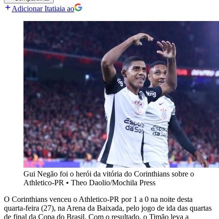
Adicionar Itatiaia ao
Gui Negão foi o herói da vitória do Corinthians sobre o
Athletico-PR
•
Theo Daolio/Mochila Press
O Corinthians venceu o Athletico-PR por 1 a 0 na noite desta
quarta-feira (27), na Arena da Baixada, pelo jogo de ida das quartas
de final da Copa do Brasil. Com o resultado, o Timão leva a