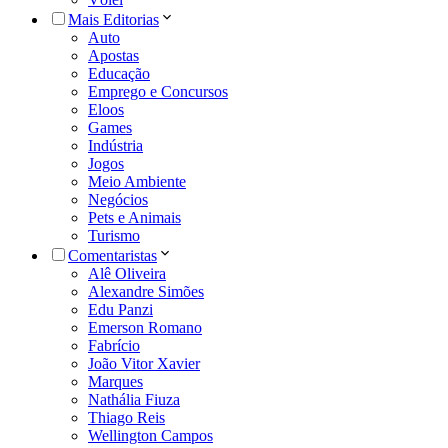
Mais Editorias
Auto
Apostas
Educação
Emprego e Concursos
Eloos
Games
Indústria
Jogos
Meio Ambiente
Negócios
Pets e Animais
Turismo
Comentaristas
Alê Oliveira
Alexandre Simões
Edu Panzi
Emerson Romano
Fabrício
João Vitor Xavier
Marques
Nathália Fiuza
Thiago Reis
Wellington Campos