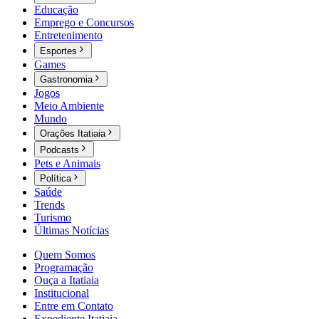
Educação
Emprego e Concursos
Entretenimento
Esportes
Games
Gastronomia
Jogos
Meio Ambiente
Mundo
Orações Itatiaia
Podcasts
Pets e Animais
Política
Saúde
Trends
Turismo
Últimas Notícias
Quem Somos
Programação
Ouça a Itatiaia
Institucional
Entre em Contato
Expediente Itatiaia