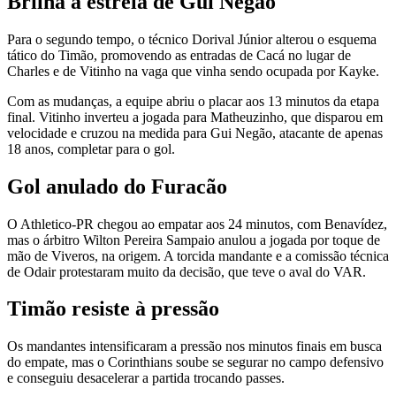
Brilha a estrela de Gui Negão
Para o segundo tempo, o técnico Dorival Júnior alterou o esquema
tático do Timão, promovendo as entradas de Cacá no lugar de
Charles e de Vitinho na vaga que vinha sendo ocupada por Kayke.
Com as mudanças, a equipe abriu o placar aos 13 minutos da etapa
final. Vitinho inverteu a jogada para Matheuzinho, que disparou em
velocidade e cruzou na medida para Gui Negão, atacante de apenas
18 anos, completar para o gol.
Gol anulado do Furacão
O Athletico-PR chegou ao empatar aos 24 minutos, com Benavídez,
mas o árbitro Wilton Pereira Sampaio anulou a jogada por toque de
mão de Viveros, na origem. A torcida mandante e a comissão técnica
de Odair protestaram muito da decisão, que teve o aval do VAR.
Timão resiste à pressão
Os mandantes intensificaram a pressão nos minutos finais em busca
do empate, mas o Corinthians soube se segurar no campo defensivo
e conseguiu desacelerar a partida trocando passes.