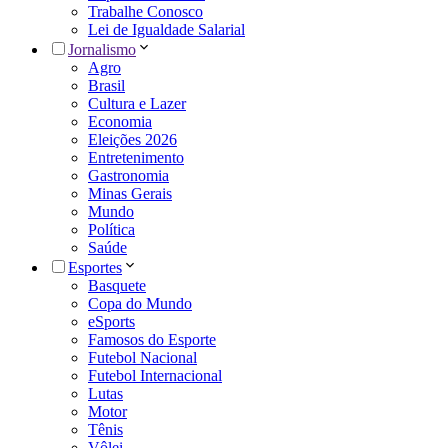
Trabalhe Conosco
Lei de Igualdade Salarial
Jornalismo
Agro
Brasil
Cultura e Lazer
Economia
Eleições 2026
Entretenimento
Gastronomia
Minas Gerais
Mundo
Política
Saúde
Esportes
Basquete
Copa do Mundo
eSports
Famosos do Esporte
Futebol Nacional
Futebol Internacional
Lutas
Motor
Tênis
Vôlei