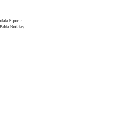
atiaia Esporte.
ahia Notícias,