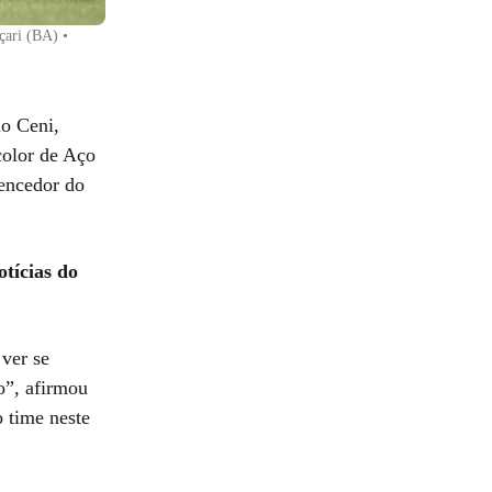
çari (BA)
•
io Ceni,
icolor de Aço
vencedor do
otícias do
ver se
o”, afirmou
o time neste