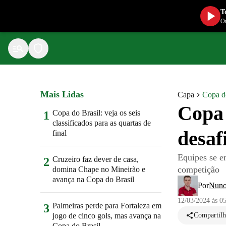
T
Ou
Mais Lidas
Capa
Copa d
Copa 
Copa do Brasil: veja os seis
1
classificados para as quartas de
desaf
final
Equipes se en
Cruzeiro faz dever de casa,
2
competição
domina Chape no Mineirão e
avança na Copa do Brasil
Por
Nuno
12/03/2024 às 0
Palmeiras perde para Fortaleza em
3
jogo de cinco gols, mas avança na
Compartilh
Copa do Brasil