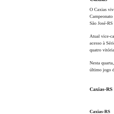
O Caxias viv
Campeonato G
São José-RS n
Atual vice-c
acesso à Sér
quatro vitór
Nesta quarta
último jogo 
Caxias-RS 
Caxias-RS