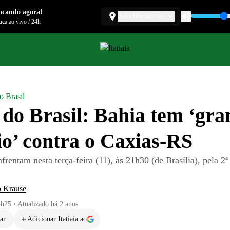
ocando agora!
Belo Horizonte
ça ao vivo
/
24h
o Brasil
do Brasil: Bahia tem ‘gra
io’ contra o Caxias-RS
frentam nesta terça-feira (11), às 21h30 (de Brasília), pela 2ª
 Krause
5h25
•
Atualizado
há 2 anos
ar
Adicionar Itatiaia ao