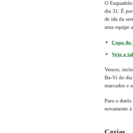
O Esquadrão 
dia 31. É por
de ida da se
uma equipe a
Copa do B
Veja a ta
Vencer, inclu
Ba-Vi do dia 
marcados e a
Para o duelo
novamente à 
Caxias