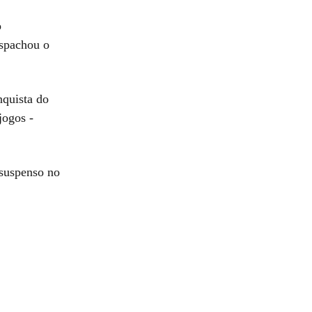
o
spachou o
nquista do
jogos -
 suspenso no