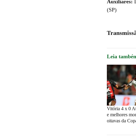
Auxiliares:
L
(SP)
Transmiss
Leia també
Vitória 4 x 0 A
e melhores mo
oitavas da Cop