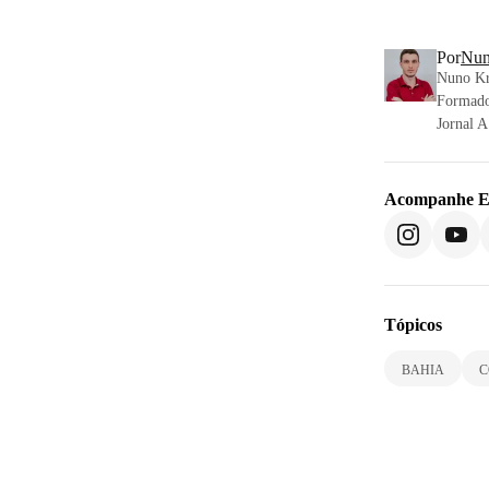
Por
Nun
Nuno Kra
Formado
Jornal 
Acompanhe
E
Tópicos
BAHIA
C