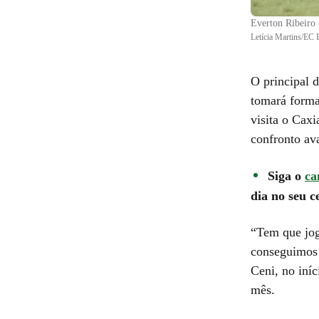
Everton Ribeiro
Letícia Martins/EC 
O principal 
tomará forma 
visita o Caxi
confronto av
Siga o
ca
dia no seu ce
“Tem que jo
conseguimos 
Ceni, no iní
mês.