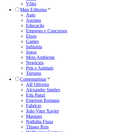
Vôlei
Mais Editorias
Auto
Apostas
Educação
Emprego e Concursos
Eloos
Games
Indústria
Jogos
Meio Ambiente
Negócios
Pets e Animais
Turismo
Comentaristas
Alê Oliveira
Alexandre Simões
Edu Panzi
Emerson Romano
Fabrício
João Vitor Xavier
Marques
Nathália Fiuza
Thiago Reis