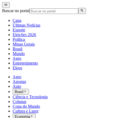
Buscar no portal
Capa
Últimas Notícias
Esporte
Eleições 2026
Política
Minas Gerais
Brasil
Mundo
Agro
Entretenimento
Eloos
Agro
Apostas
Auto
Brasil
Ciência e Tecnologia
Colunas
Copa do Mundo
Cultura e Lazer
Economia