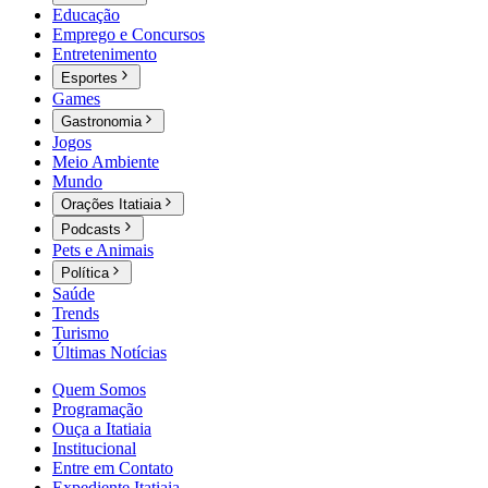
Educação
Emprego e Concursos
Entretenimento
Esportes
Games
Gastronomia
Jogos
Meio Ambiente
Mundo
Orações Itatiaia
Podcasts
Pets e Animais
Política
Saúde
Trends
Turismo
Últimas Notícias
Quem Somos
Programação
Ouça a Itatiaia
Institucional
Entre em Contato
Expediente Itatiaia