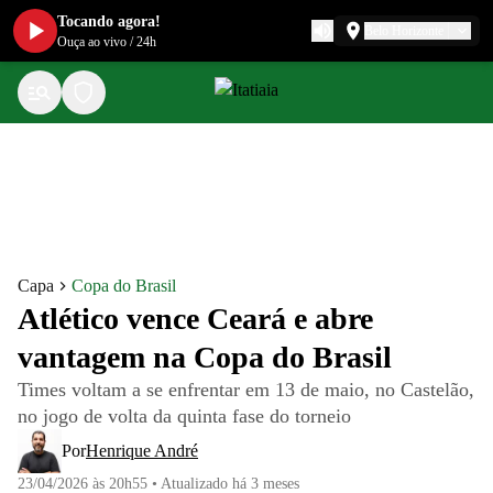
Tocando agora!
Belo Horizonte
Ouça ao vivo
/
24h
Capa
Copa do Brasil
Atlético vence Ceará e abre
vantagem na Copa do Brasil
Times voltam a se enfrentar em 13 de maio, no Castelão,
no jogo de volta da quinta fase do torneio
Por
Henrique André
23/04/2026 às 20h55
•
Atualizado
há 3 meses