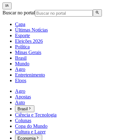
Buscar no portal
Capa
Últimas Notícias
Esporte
Eleições 2026
Política
Minas Gerais
Brasil
Mundo
Agro
Entretenimento
Eloos
Agro
Apostas
Auto
Brasil
Ciência e Tecnologia
Colunas
Copa do Mundo
Cultura e Lazer
Economia