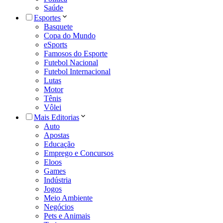
Saúde
Esportes
Basquete
Copa do Mundo
eSports
Famosos do Esporte
Futebol Nacional
Futebol Internacional
Lutas
Motor
Tênis
Vôlei
Mais Editorias
Auto
Apostas
Educação
Emprego e Concursos
Eloos
Games
Indústria
Jogos
Meio Ambiente
Negócios
Pets e Animais