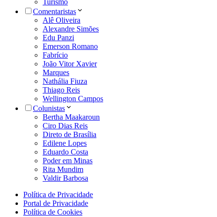
Turismo
Comentaristas
Alê Oliveira
Alexandre Simões
Edu Panzi
Emerson Romano
Fabrício
João Vitor Xavier
Marques
Nathália Fiuza
Thiago Reis
Wellington Campos
Colunistas
Bertha Maakaroun
Ciro Dias Reis
Direto de Brasília
Edilene Lopes
Eduardo Costa
Poder em Minas
Rita Mundim
Valdir Barbosa
Política de Privacidade
Portal de Privacidade
Política de Cookies