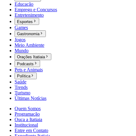
Educação
Emprego e Concursos
Entretenimento
Esportes
Games
Gastronomia
Jogos
Meio Ambiente
Mundo
Orações Itatiaia
Podcasts
Pets e Animais
Política
Saúde
Trends
Turismo
Últimas Notícias
Quem Somos
Programação
Ouça a Itatiaia
Institucional
Entre em Contato
Expediente Itatiaia