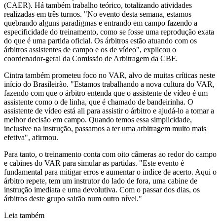
(CAER). Há também trabalho teórico, totalizando atividades
realizadas em três turnos. "No evento desta semana, estamos
quebrando alguns paradigmas e entrando em campo fazendo a
especificidade do treinamento, como se fosse uma reprodução exata
do que é uma partida oficial. Os árbitros estão atuando com os
árbitros assistentes de campo e os de vídeo", explicou o
coordenador-geral da Comissão de Arbitragem da CBF.
Cintra também prometeu foco no VAR, alvo de muitas críticas neste
início do Brasileirão. "Estamos trabalhando a nova cultura do VAR,
fazendo com que o árbitro entenda que o assistente de vídeo é um
assistente como o de linha, que é chamado de bandeirinha. O
assistente de vídeo está ali para assistir o árbitro e ajudá-lo a tomar a
melhor decisão em campo. Quando temos essa simplicidade,
inclusive na instrução, passamos a ter uma arbitragem muito mais
efetiva", afirmou.
Para tanto, o treinamento conta com oito câmeras ao redor do campo
e cabines do VAR para simular as partidas. "Este evento é
fundamental para mitigar erros e aumentar o índice de acerto. Aqui o
árbitro repete, tem um instrutor do lado de fora, uma cabine de
instrução imediata e uma devolutiva. Com o passar dos dias, os
árbitros deste grupo sairão num outro nível."
Leia também