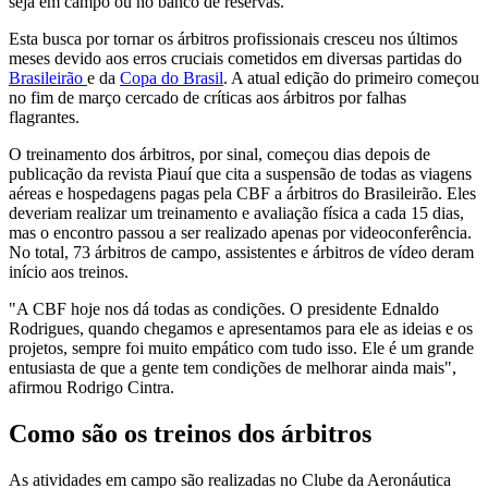
seja em campo ou no banco de reservas.
Esta busca por tornar os árbitros profissionais cresceu nos últimos
meses devido aos erros cruciais cometidos em diversas partidas do
Brasileirão
e da
Copa do Brasil
. A atual edição do primeiro começou
no fim de março cercado de críticas aos árbitros por falhas
flagrantes.
O treinamento dos árbitros, por sinal, começou dias depois de
publicação da revista Piauí que cita a suspensão de todas as viagens
aéreas e hospedagens pagas pela CBF a árbitros do Brasileirão. Eles
deveriam realizar um treinamento e avaliação física a cada 15 dias,
mas o encontro passou a ser realizado apenas por videoconferência.
No total, 73 árbitros de campo, assistentes e árbitros de vídeo deram
início aos treinos.
"A CBF hoje nos dá todas as condições. O presidente Ednaldo
Rodrigues, quando chegamos e apresentamos para ele as ideias e os
projetos, sempre foi muito empático com tudo isso. Ele é um grande
entusiasta de que a gente tem condições de melhorar ainda mais",
afirmou Rodrigo Cintra.
Como são os treinos dos árbitros
As atividades em campo são realizadas no Clube da Aeronáutica