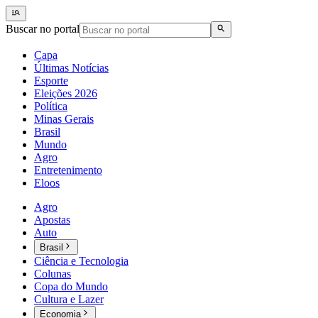
Buscar no portal
Capa
Últimas Notícias
Esporte
Eleições 2026
Política
Minas Gerais
Brasil
Mundo
Agro
Entretenimento
Eloos
Agro
Apostas
Auto
Brasil
Ciência e Tecnologia
Colunas
Copa do Mundo
Cultura e Lazer
Economia