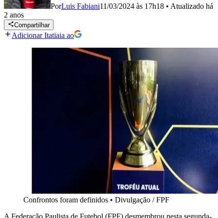
Por
Luis Fabiani
11/03/2024 às 17h18
•
Atualizado
há
2 anos
Compartilhar
Adicionar Itatiaia ao
Confrontos foram definidos
•
Divulgação / FPF
A Federação Paulista de Futebol (FPF) desmembrou nesta segunda-