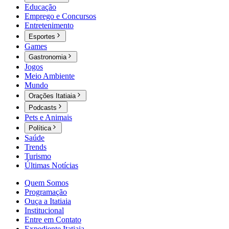
Educação
Emprego e Concursos
Entretenimento
Esportes
Games
Gastronomia
Jogos
Meio Ambiente
Mundo
Orações Itatiaia
Podcasts
Pets e Animais
Política
Saúde
Trends
Turismo
Últimas Notícias
Quem Somos
Programação
Ouça a Itatiaia
Institucional
Entre em Contato
Expediente Itatiaia