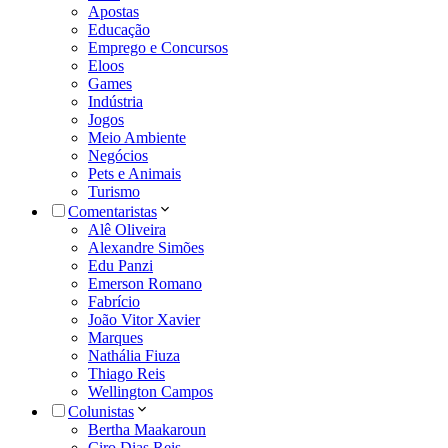
Apostas
Educação
Emprego e Concursos
Eloos
Games
Indústria
Jogos
Meio Ambiente
Negócios
Pets e Animais
Turismo
Comentaristas
Alê Oliveira
Alexandre Simões
Edu Panzi
Emerson Romano
Fabrício
João Vitor Xavier
Marques
Nathália Fiuza
Thiago Reis
Wellington Campos
Colunistas
Bertha Maakaroun
Ciro Dias Reis