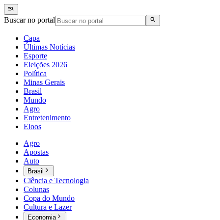
Buscar no portal
Capa
Últimas Notícias
Esporte
Eleições 2026
Política
Minas Gerais
Brasil
Mundo
Agro
Entretenimento
Eloos
Agro
Apostas
Auto
Brasil
Ciência e Tecnologia
Colunas
Copa do Mundo
Cultura e Lazer
Economia