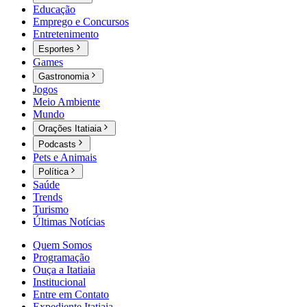
Educação
Emprego e Concursos
Entretenimento
Esportes
Games
Gastronomia
Jogos
Meio Ambiente
Mundo
Orações Itatiaia
Podcasts
Pets e Animais
Política
Saúde
Trends
Turismo
Últimas Notícias
Quem Somos
Programação
Ouça a Itatiaia
Institucional
Entre em Contato
Expediente Itatiaia