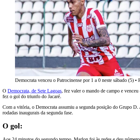
Democrata venceu o Patrocinense por 1 a 0 neste sábado (5)
•
O
Democrata, de Sete Lagoas
, fez valer o mando de campo e venceu
fez o gol do triunfo do Jacaré.
Com a vitória, o Democrata assumiu a segunda posição do Grupo D. A 
rodadas inaugurais da segunda fase.
O gol:
Aos 24 minutos do segundo tempo, Marlon foi às redes e deu números