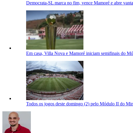
Democrata-SL marca no fim, vence Mamoré e abre vanta
Em casa, Villa Nova e Mamoré iniciam semifinais do Mó
Todos os jogos deste domingo (2) pelo Módulo II do Min