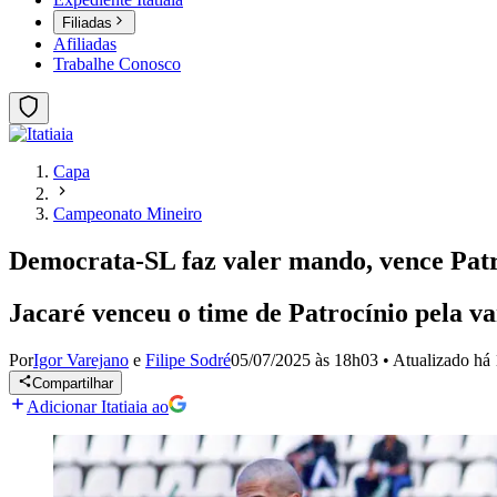
Filiadas
Afiliadas
Trabalhe Conosco
Capa
Campeonato Mineiro
Democrata-SL faz valer mando, vence Patr
Jacaré venceu o time de Patrocínio pela v
Por
Igor Varejano
e
Filipe Sodré
05/07/2025 às 18h03
•
Atualizado
há 
Compartilhar
Adicionar Itatiaia ao