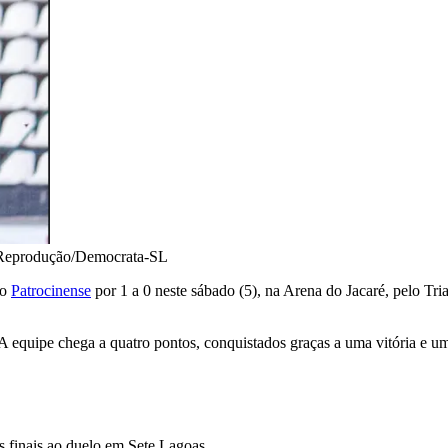
Reprodução/Democrata-SL
 o
Patrocinense
por 1 a 0 neste sábado (5), na Arena do Jacaré, pelo Tri
equipe chega a quatro pontos, conquistados graças a uma vitória e um 
 finais ao duelo em Sete Lagoas.