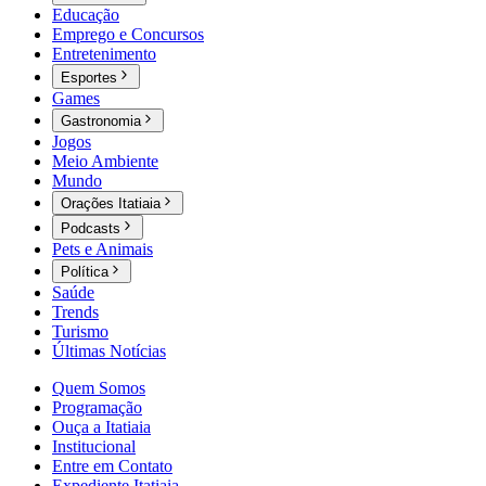
Educação
Emprego e Concursos
Entretenimento
Esportes
Games
Gastronomia
Jogos
Meio Ambiente
Mundo
Orações Itatiaia
Podcasts
Pets e Animais
Política
Saúde
Trends
Turismo
Últimas Notícias
Quem Somos
Programação
Ouça a Itatiaia
Institucional
Entre em Contato
Expediente Itatiaia