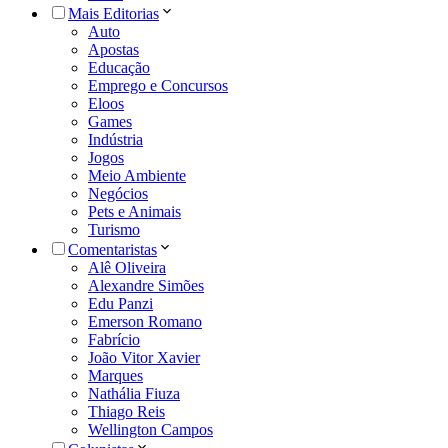
Mais Editorias
Auto
Apostas
Educação
Emprego e Concursos
Eloos
Games
Indústria
Jogos
Meio Ambiente
Negócios
Pets e Animais
Turismo
Comentaristas
Alê Oliveira
Alexandre Simões
Edu Panzi
Emerson Romano
Fabrício
João Vitor Xavier
Marques
Nathália Fiuza
Thiago Reis
Wellington Campos