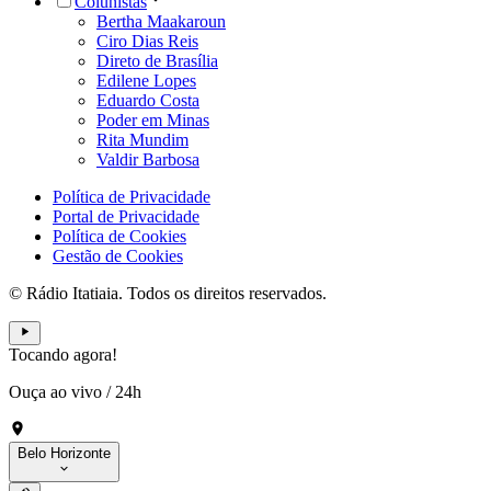
Colunistas
Bertha Maakaroun
Ciro Dias Reis
Direto de Brasília
Edilene Lopes
Eduardo Costa
Poder em Minas
Rita Mundim
Valdir Barbosa
Política de Privacidade
Portal de Privacidade
Política de Cookies
Gestão de Cookies
© Rádio Itatiaia. Todos os direitos reservados.
Tocando agora!
Ouça ao vivo
/
24h
Belo Horizonte