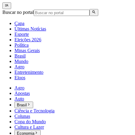
Buscar no portal
Capa
Últimas Notícias
Esporte
Eleições 2026
Política
Minas Gerais
Brasil
Mundo
Agro
Entretenimento
Eloos
Agro
Apostas
Auto
Brasil
Ciência e Tecnologia
Colunas
Copa do Mundo
Cultura e Lazer
Economia