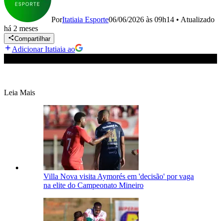
Por
Itatiaia Esporte
06/06/2026 às 09h14
•
Atualizado
há 2 meses
Compartilhar
Adicionar Itatiaia ao
Leia Mais
Villa Nova visita Aymorés em 'decisão' por vaga
na elite do Campeonato Mineiro