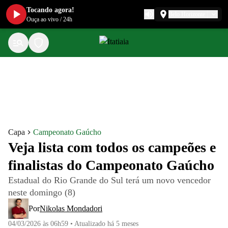
Tocando agora!
Belo Horizonte
Ouça ao vivo
/
24h
Capa
Campeonato Gaúcho
Veja lista com todos os campeões e
finalistas do Campeonato Gaúcho
Estadual do Rio Grande do Sul terá um novo vencedor
neste domingo (8)
Por
Nikolas Mondadori
04/03/2026 às 06h59
•
Atualizado
há 5 meses